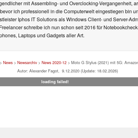
gendlicher mit Assembling- und Overclocking-Vergangenheit, arb
 bevor ich professionell in die Computerwelt eingestiegen bin 
stleister Iphos IT Solutions als Windows Client- und Server-Ad
 Freelancer schreibe ich nun schon seit 2016 für Notebookcheck
phones, Laptops und Gadgets aller Art.
>
News
>
Newsarchiv
>
News 2020-12
> Moto G Stylus (2021) mit 5G: Amazon l
Autor: Alexander Fagot, 9.12.2020 (Update: 18.02.2026)
loading failed!
um
|
Team
|
Datenschutz
|
Kontakt
|
Cookie Einstellungen
| 05.08