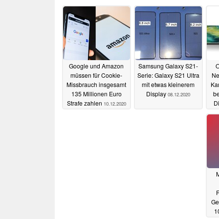
Google und Amazon
Samsung Galaxy S21-
O
müssen für Cookie-
Serie: Galaxy S21 Ultra
Ne
Missbrauch insgesamt
mit etwas kleinerem
Kam
135 Millionen Euro
Display
b
08.12.2020
Strafe zahlen
Di
10.12.2020
M
F
Ge
1