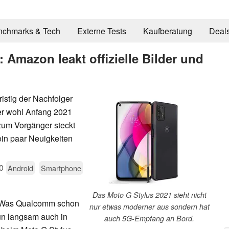
nchmarks & Tech
Externe Tests
Kaufberatung
Deal
 Amazon leakt offizielle Bilder und
istig der Nachfolger
der wohl Anfang 2021
zum Vorgänger steckt
ein paar Neuigkeiten
0
Android
Smartphone
Das Moto G Stylus 2021 sieht nicht
! Was Qualcomm schon
nur etwas moderner aus sondern hat
nun langsam auch in
auch 5G-Empfang an Bord.