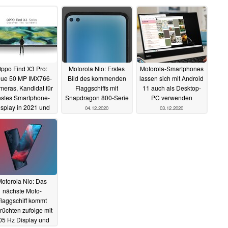
ppo Find X3 Pro:
Motorola Nio: Erstes
Motorola-Smartphones
ue 50 MP IMX766-
Bild des kommenden
lassen sich mit Android
eras, Kandidat für
Flaggschiffs mit
11 auch als Desktop-
estes Smartphone-
Snapdragon 800-Serie
PC verwenden
splay in 2021 und
04.12.2020
03.12.2020
mehr
08.12.2020
otorola Nio: Das
nächste Moto-
laggschiff kommt
rüchten zufolge mit
05 Hz Display und