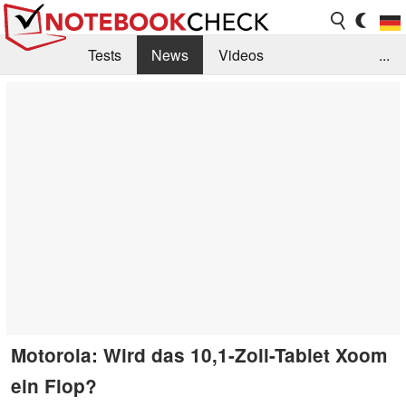
Tests
News
Videos
...
Benchmarks & Tech
Externe Tests
Kaufberatung
Deals
Suche
Jobs
Forum
Motorola: Wird das 10,1-Zoll-Tablet Xoom
ein Flop?