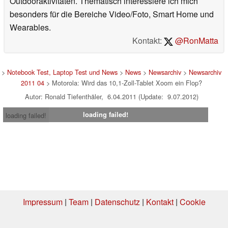
Outdooraktivitäten. Thematisch interessiere ich mich
besonders für die Bereiche Video/Foto, Smart Home und
Wearables.
Kontakt:
@RonMatta
>
Notebook Test, Laptop Test und News
>
News
>
Newsarchiv
>
Newsarchiv
2011 04
> Motorola: Wird das 10,1-Zoll-Tablet Xoom ein Flop?
Autor: Ronald Tiefenthäler, 6.04.2011 (Update: 9.07.2012)
loading failed!
loading failed!
Impressum
|
Team
|
Datenschutz
|
Kontakt
|
Cookie
Einstellungen
| 16.07.2026 09:23
* Beim Kauf über einen Affiliate-Link kann Notebookcheck eine Vergütung