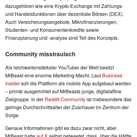
dazugehören wie eine Krypto-Exchange mit Zahlungs-
und Handelsfunktionen über dezentrale Börsen (DEX).
Auch Versicherungsangebote, Mikrofinanzierungen,
Studenten- und Konsumentenkredite sowie
Finanzplanung und -analyse sind Teil des Konzepts.
Community misstrauisch
Als reichweitenstärkster YouTuber der Welt besitzt
MrBeast eine enorme Marketing-Macht. Laut
Business
Insider
soll die Plattform als mobile App aufgebaut werden
– primär ausgerichtet auf MrBeasts junge, digitalaffine
Zielgruppe. In der
Reddit-Community
ist insbesondere das
geringe Durchschnittsalter der Zuschauer im Zentrum der
Sorge.
Genaue Informationen gibt es dazu zwar nicht, aber
MrBeast hatte
auf X
selbst getweetet, dass „über die Hälfte