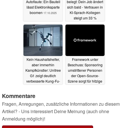
Autoflaute: Ein Bauteil
belegt: Dein Job ändert
lässt Elektroniksparte
sich bald - Vertrauen in
boomen
KI-Sprach-Kollegen
17.10.2025
steigt um 33 %
16.10.2025
Kein Haushaltshelfer,
Framework unter
aber immerhin
Beschuss: Sponsoring
Kampfkünstler: Unitree
umstrittener Personen
G1 zeigt deutlich
der Open-Source-
verbesserte Kung-Fu-
Szene sorgt für hitzige
Fähigkeiten
Debatten
16.10.2025
15.10.2025
Kommentare
Fragen, Anregungen, zusätzliche Informationen zu diesem
Artikel? - Uns interessiert Deine Meinung (auch ohne
Anmeldung möglich)!