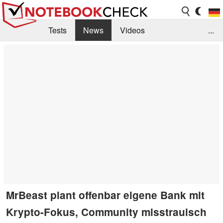
Tests
News
Videos
...
Benchmarks & Tech
Externe Tests
Kaufberatung
Deals
Suche
Jobs
Forum
MrBeast plant offenbar eigene Bank mit
Krypto-Fokus, Community misstrauisch