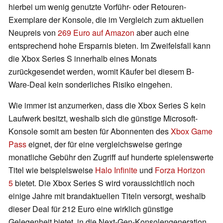
hierbei um wenig genutzte Vorführ- oder Retouren-
Exemplare der Konsole, die im Vergleich zum aktuellen
Neupreis von
269 Euro auf Amazon
aber auch eine
entsprechend hohe Ersparnis bieten. Im Zweifelsfall kann
die Xbox Series S innerhalb eines Monats
zurückgesendet werden, womit Käufer bei diesem B-
Ware-Deal kein sonderliches Risiko eingehen.
Wie immer ist anzumerken, dass die Xbox Series S kein
Laufwerk besitzt, weshalb sich die günstige Microsoft-
Konsole somit am besten für Abonnenten des
Xbox Game
Pass
eignet, der für eine vergleichsweise geringe
monatliche Gebühr den Zugriff auf hunderte spielenswerte
Titel wie beispielsweise
Halo Infinite
und
Forza Horizon
5
bietet. Die Xbox Series S wird voraussichtlich noch
einige Jahre mit brandaktuellen Titeln versorgt, weshalb
dieser Deal für 212 Euro eine wirklich günstige
Gelegenheit bietet, in die Next-Gen-Konsolengeneration