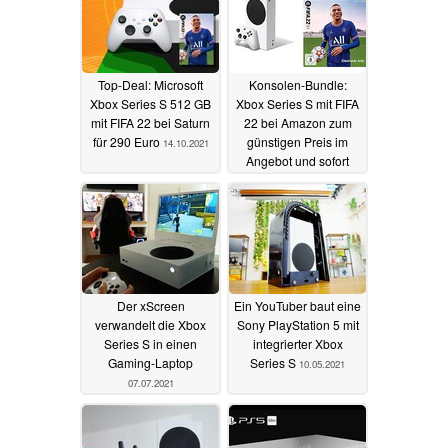
Top-Deal: Microsoft
Konsolen-Bundle:
Xbox Series S 512 GB
Xbox Series S mit FIFA
mit FIFA 22 bei Saturn
22 bei Amazon zum
für 290 Euro
günstigen Preis im
14.10.2021
Angebot und sofort
lieferbar
01.10.2021
Der xScreen
Ein YouTuber baut eine
verwandelt die Xbox
Sony PlayStation 5 mit
Series S in einen
integrierter Xbox
Gaming-Laptop
Series S
10.05.2021
07.07.2021