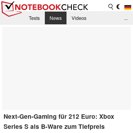
Tests
News
Videos
...
Benchmarks & Tech
Externe Tests
Kaufberatung
Deals
Suche
Jobs
Forum
Next-Gen-Gaming für 212 Euro: Xbox
Series S als B-Ware zum Tiefpreis