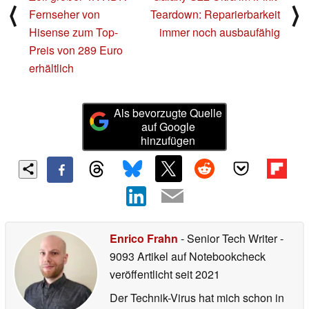
⟨
⟩
Fernseher von
Teardown: Reparierbarkeit
Hisense zum Top-
immer noch ausbaufähig
Preis von 289 Euro
erhältlich
Als bevorzugte Quelle
auf Google
hinzufügen
Enrico Frahn
- Senior Tech Writer
-
9093 Artikel auf Notebookcheck
veröffentlicht
seit 2021
Der Technik-Virus hat mich schon in