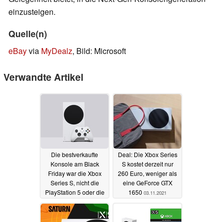
einzusteigen.
Quelle(n)
eBay
via
MyDealz
, Bild: Microsoft
Verwandte Artikel
Die bestverkaufte
Deal: Die Xbox Series
Konsole am Black
S kostet derzeit nur
Friday war die Xbox
260 Euro, weniger als
Series S, nicht die
eine GeForce GTX
PlayStation 5 oder die
1650
03.11.2021
Nintendo Switch
29.11.2021