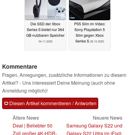
Die SSD der Xbox
PS5 Slim im Video:
Series S bietet nur 364
Sony Playstation 5
GB nutzbaren Speicher
Slim gegen Xbox
Series S
04.11.2020
29.10.2020
Kommentare
Fragen, Anregungen, zusätzliche Informationen zu diesem
Artikel? - Uns interessiert Deine Meinung (auch ohne
Anmeldung möglich)!
Diesen Artikel kommentieren / Antworten
Ältere News
Neuere News
Deal | Beliebter 50
Samsung Galaxy S22 und
Zoll großer 4K-HDR-
Galaxy S22 Ultra im iFixit-