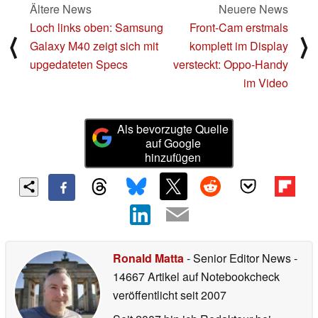
Ältere News
Neuere News
Loch links oben: Samsung
Front-Cam erstmals
⟨
⟩
Galaxy M40 zeigt sich mit
komplett im Display
upgedateten Specs
versteckt: Oppo-Handy
im Video
Als bevorzugte Quelle
auf Google
hinzufügen
Ronald Matta
- Senior Editor News
-
14667 Artikel auf Notebookcheck
veröffentlicht
seit 2007