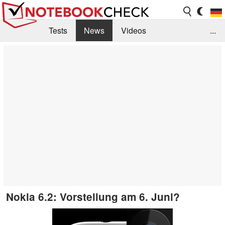
Tests
News
Videos
...
Benchmarks & Tech
Externe Tests
Kaufberatung
Deals
Suche
Jobs
Forum
Nokia 6.2: Vorstellung am 6. Juni?