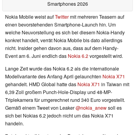
Smartphones 2026
Nokia Mobile weist auf
Twitter
mit mehreren Teasern auf
einen bevorstehenden Smartphone-Launch hin. Um
welche Neuvorstellung es sich bei diesem Nokia-Handy
konkret handelt, verrät Nokia Mobile bis dato allerdings
nicht. Insider gehen davon aus, dass auf dem Handy-
Event am 6. Juni endlich das
Nokia 6.2
vorgestellt wird.
Lange Zeit wurde das Nokia 6.2 als die internationale
Modellvariante des Anfang April gelaunchten
Nokia X71
gehandelt. HMD Global hatte das
Nokia X71
in Taiwan mit
6,39 Zoll großem Punch-Hole-Display und 48-MP-
Triplekamera für umgerechnet rund 340 Euro vorgestellt.
Gemäß einem Tweet von Leaker
@nokia_anew
soll es
sich bei Nokias 6.2 jedoch nicht um das Nokia X71
handeln.