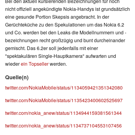
Bei den aktuell kursierenden Bezeichnungen für noch
nicht offiziell angekündigte Nokia-Handys ist grundsätzlich
eine gesunde Portion Skepsis angebracht. In der
Gerüchteküche zu den Spekulationen um das Nokia 6.2
und Co. werden bei den Leaks die Modellnummern und -
bezeichnungen recht großzügig und bunt durcheinander
gemischt. Das 6.2er soll jedenfalls mit einer
"spektakulären Single-Hauptkamera" aufwarten und
wieder
ein Topseller
werden.
Quelle(n)
twitter.com/NokiaMobile/status/1134059421351342080
twitter.com/NokiaMobile/status/1135423400602525697
twitter.com/nokia_anew/status/1134944159381561344
twitter.com/nokia_anew/status/1134737104553107456