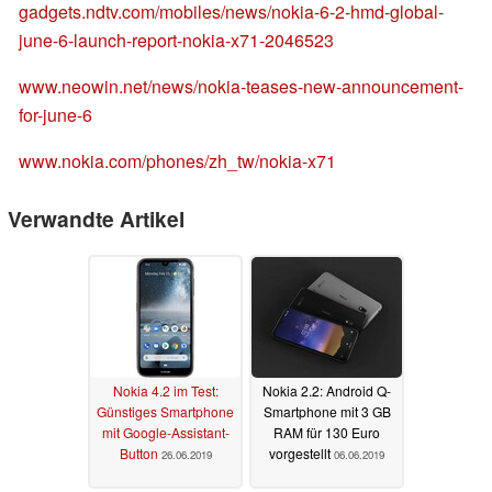
gadgets.ndtv.com/mobiles/news/nokia-6-2-hmd-global-
june-6-launch-report-nokia-x71-2046523
www.neowin.net/news/nokia-teases-new-announcement-
for-june-6
www.nokia.com/phones/zh_tw/nokia-x71
Verwandte Artikel
Nokia 4.2 im Test:
Nokia 2.2: Android Q-
Günstiges Smartphone
Smartphone mit 3 GB
mit Google-Assistant-
RAM für 130 Euro
Button
vorgestellt
26.06.2019
06.06.2019