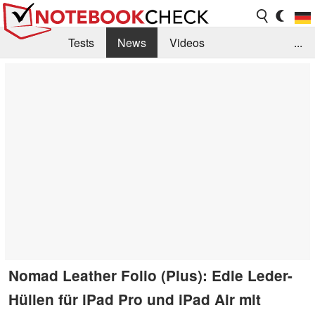
Tests
News
Videos
...
Benchmarks & Tech
Externe Tests
Kaufberatung
Deals
Suche
Jobs
Forum
Nomad Leather Folio (Plus): Edle Leder-
Hüllen für iPad Pro und iPad Air mit