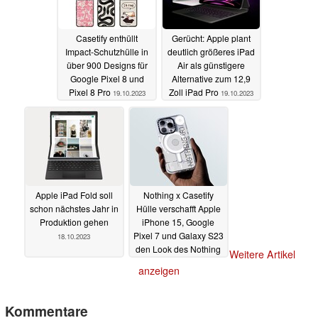
Casetify enthüllt
Gerücht: Apple plant
Impact-Schutzhülle in
deutlich größeres iPad
über 900 Designs für
Air als günstigere
Google Pixel 8 und
Alternative zum 12,9
Pixel 8 Pro
Zoll iPad Pro
19.10.2023
19.10.2023
Apple iPad Fold soll
Nothing x Casetify
schon nächstes Jahr in
Hülle verschafft Apple
Produktion gehen
iPhone 15, Google
Pixel 7 und Galaxy S23
18.10.2023
den Look des Nothing
Weitere Artikel
Phone (2)
09.10.2023
anzeigen
Kommentare