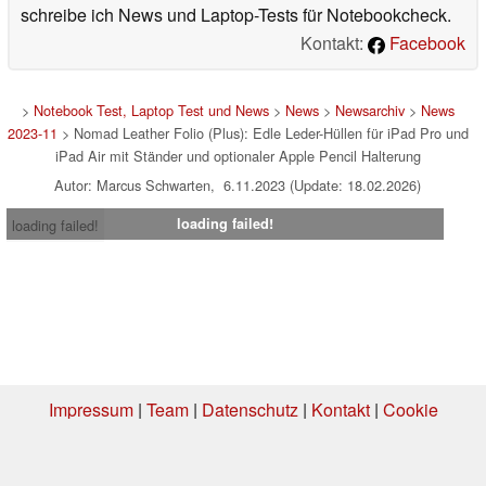
schreibe ich News und Laptop-Tests für Notebookcheck.
Kontakt:
Facebook
>
Notebook Test, Laptop Test und News
>
News
>
Newsarchiv
>
News
2023-11
> Nomad Leather Folio (Plus): Edle Leder-Hüllen für iPad Pro und
iPad Air mit Ständer und optionaler Apple Pencil Halterung
Autor: Marcus Schwarten, 6.11.2023 (Update: 18.02.2026)
loading failed!
loading failed!
Impressum
|
Team
|
Datenschutz
|
Kontakt
|
Cookie
Einstellungen
| 05.08.2026 20:57
* Beim Kauf über einen Affiliate-Link kann Notebookcheck eine Vergütung