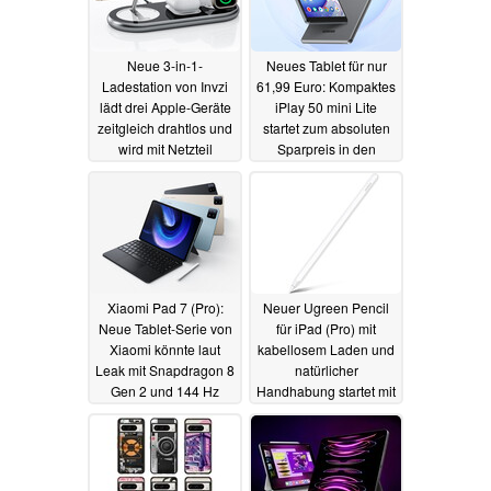
Neue 3-in-1-
Neues Tablet für nur
Ladestation von Invzi
61,99 Euro: Kompaktes
lädt drei Apple-Geräte
iPlay 50 mini Lite
zeitgleich drahtlos und
startet zum absoluten
wird mit Netzteil
Sparpreis in den
geliefert
Verkauf
10.12.2023
10.11.2023
Xiaomi Pad 7 (Pro):
Neuer Ugreen Pencil
Neue Tablet-Serie von
für iPad (Pro) mit
Xiaomi könnte laut
kabellosem Laden und
Leak mit Snapdragon 8
natürlicher
Gen 2 und 144 Hz
Handhabung startet mit
Display aufwarten
sattem Rabatt
07.11.2023
10.11.2023