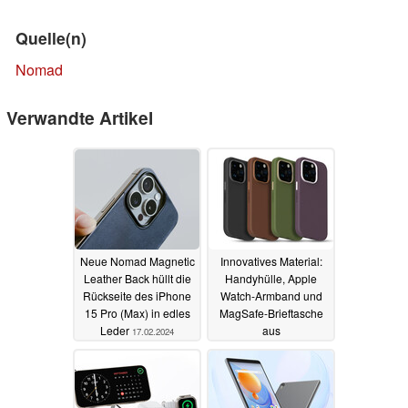
Quelle(n)
Nomad
Verwandte Artikel
Neue Nomad Magnetic
Innovatives Material:
Leather Back hüllt die
Handyhülle, Apple
Rückseite des iPhone
Watch-Armband und
15 Pro (Max) in edles
MagSafe-Brieftasche
Leder
aus
17.02.2024
umweltfreundlichem
Kaktusleder
14.01.2024