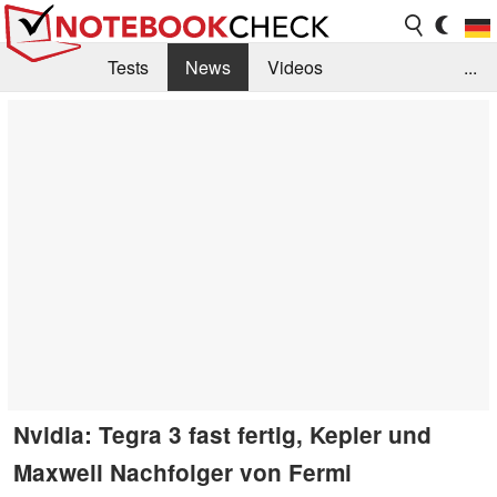
Tests
News
Videos
...
Benchmarks & Tech
Externe Tests
Kaufberatung
Deals
Suche
Jobs
Forum
Nvidia: Tegra 3 fast fertig, Kepler und
Maxwell Nachfolger von Fermi