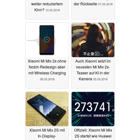
weiter reduziertem
der Rückseite
07.03.2018
Kinn?
10.03.2018
Xiaomi Mi Mix 2s ohne
Auch Xiaomi setzt im
Notch-Redesign aber
neuesten Mi Mix 2s-
mit Wireless Charging
Teaser auf KI in der
Kamera
06.03.2018
05.03.2018
Xiaomi Mi Mix 2S mit
Offiziell: Xiaomi Mi Mix
In-Display-
2S startet wie Huawei