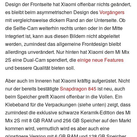
Design der Frontseite hat Xiaomi offenbar nichts geändert,
es bleibt beim asymmetrischen Design des
Vorgängers
mit vergleichsweise dickem Rand an der Unterseite. Ob
die Selfie-Cam weiterhin rechts unten oder in der Mitte
integriert ist, kann aus diesen Bildern nicht abgeleitet
werden, zumindest das allgemeine Frontdesign bleibt
allerdings unverändert. Nur hinten hat Xiaomi dem Mi Mix
2S eine Dual-Cam spendiert, die
einige neue Features
und bessere Qualität bieten soll.
Aber auch im Inneren hat Xiaomi kräftig aufgerüstet. Nicht
nur der bereits bestätigte
Snapdragon 845
ist neu, auch
beim Speicher greift Xiaomi offenbar in die Vollen. Ein
Klebeband für die Verpackungen (siehe unten) zeigt, dass
zumindest die exklusive schwarze Keramik-Edition des Mi
Mix 2S mit 8 GB RAM und 256 GB Speicher auf den Markt
kommen wird, vermutlich wird es aber auch eine
günstigere Version mit 6 GB RAM und 128 GB Speicher