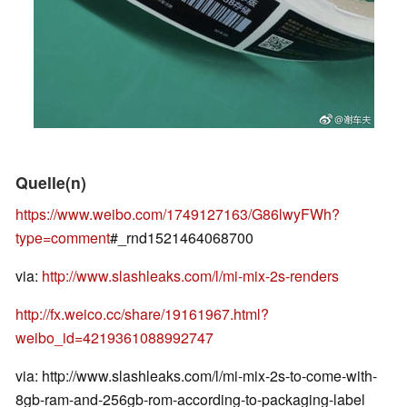
Quelle(n)
https://www.weibo.com/1749127163/G86lwyFWh?
type=comment
#_rnd1521464068700
via:
http://www.slashleaks.com/l/mi-mix-2s-renders
http://fx.weico.cc/share/19161967.html?
weibo_id=4219361088992747
via: http://www.slashleaks.com/l/mi-mix-2s-to-come-with-
8gb-ram-and-256gb-rom-according-to-packaging-label