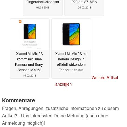
Fingerabdrucksensor
P20 am 27. März
01.03.2018
25.02.2018
Xiaomi Mi Mix 2S
Xiaomi Mi Mix 2S mit
kommt mit Dual-
neuem Design in
Kamera und Sony-
offiziell wirkendem
Sensor IMX363
Teaser
10.02.2018
15.02.2018
Weitere Artikel
anzeigen
Kommentare
Fragen, Anregungen, zusätzliche Informationen zu diesem
Artikel? - Uns interessiert Deine Meinung (auch ohne
Anmeldung möglich)!