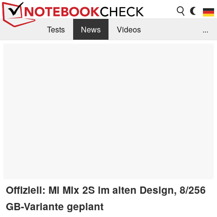
Tests
News
Videos
...
Benchmarks & Tech
Externe Tests
Kaufberatung
Deals
Suche
Jobs
Forum
Offiziell: Mi Mix 2S im alten Design, 8/256
GB-Variante geplant