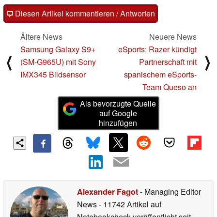
Diesen Artikel kommentieren / Antworten
Ältere News
Neuere News
Samsung Galaxy S9+
eSports: Razer kündigt
⟨
⟩
(SM-G965U) mit Sony
Partnerschaft mit
IMX345 Bildsensor
spanischem eSports-
Team Queso an
Als bevorzugte Quelle
auf Google
hinzufügen
Alexander Fagot
- Managing Editor
News
- 11742 Artikel auf
Notebookcheck veröffentlicht
seit