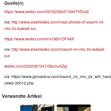
Quelle(n)
https://www.weibo.com/5976239027/G6rTHDut2
via:
http://www.slashleaks.com/l/real-photos-of-xiaomi-mi-
mix-2s-leaked-out
https://www.weibo.com/tv/v/G6h1DF4kK
via:
http://www.slashleaks.com/l/xiaomi-mi-mix-2s-leaked-
out
weibo.com/2202387347/G6zoxAZpj
via: https://www.gsmarena.com/xiaomi_mi_mix_2s_will_have
news-30012.php
Verwandte Artikel