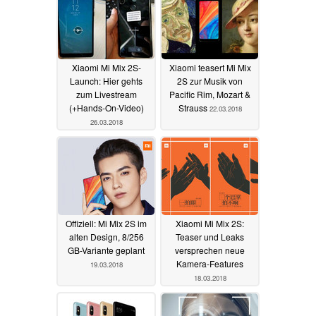
Xiaomi Mi Mix 2S-
Xiaomi teasert Mi Mix
Launch: Hier gehts
2S zur Musik von
zum Livestream
Pacific Rim, Mozart &
(+Hands-On-Video)
Strauss
22.03.2018
26.03.2018
Offiziell: Mi Mix 2S im
Xiaomi Mi Mix 2S:
alten Design, 8/256
Teaser und Leaks
GB-Variante geplant
versprechen neue
Kamera-Features
19.03.2018
18.03.2018