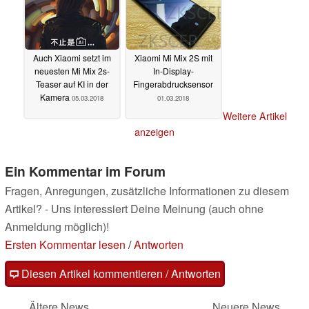
Auch Xiaomi setzt im
Xiaomi Mi Mix 2S mit
neuesten Mi Mix 2s-
In-Display-
Teaser auf KI in der
Fingerabdrucksensor
Kamera
05.03.2018
01.03.2018
Weitere Artikel
anzeigen
Ein Kommentar im Forum
Fragen, Anregungen, zusätzliche Informationen zu diesem
Artikel? - Uns interessiert Deine Meinung (auch ohne
Anmeldung möglich)!
Ersten Kommentar lesen
/
Antworten
Diesen Artikel kommentieren / Antworten
Ältere News
Neuere News