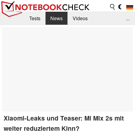
Tests
News
Videos
...
Benchmarks & Tech
Externe Tests
Kaufberatung
Deals
Suche
Jobs
Forum
Xiaomi-Leaks und Teaser: Mi Mix 2s mit
weiter reduziertem Kinn?