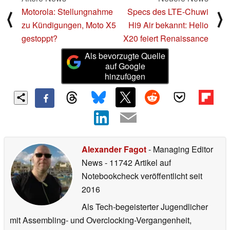
Motorola: Stellungnahme
Specs des LTE-Chuwi
⟨
⟩
zu Kündigungen, Moto X5
Hi9 Air bekannt: Helio
gestoppt?
X20 feiert Renaissance
Als bevorzugte Quelle
auf Google
hinzufügen
Alexander Fagot
- Managing Editor
News
- 11742 Artikel auf
Notebookcheck veröffentlicht
seit
2016
Als Tech-begeisterter Jugendlicher
mit Assembling- und Overclocking-Vergangenheit,