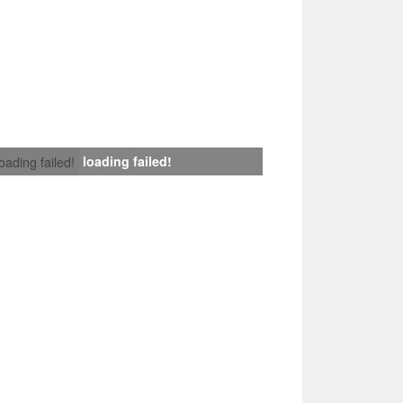
loading failed!
loading failed!