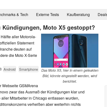
nchmarks & Tech
Externe Tests
Kaufberatung
Deal
u Kündigungen, Moto X5 gestoppt?
Hälfte aller Motorola-
offiziellen Statement
 Branche deuten auf
ndere die Moto X-Serie
8
Android
Smartphone
Das Moto X5, hier in einem geleakten
Bild, könnte eingestellt werden, wird
berichtet.
 der Webseite GSMArena
te Lenovo zwar das Ausmaß der Kündigungen klar und
e aller Mitarbeiter in Chicago entlassen wurden,
ditionskonzerns verheißen aber weiterhin nichts