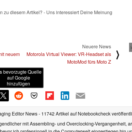
n zu diesem Artikel? - Uns interessiert Deine Meinung
Neuere News
⟩
mit neuem
Motorola Virtual Viewer: VR-Headset als
MotoMod fürs Moto Z
s bevorzugte Quelle
auf Google
hinzufügen
aging Editor News
- 11742 Artikel auf Notebookcheck veröffentl
gendlicher mit Assembling- und Overclocking-Vergangenheit, arb
 bevor ich professionell in die Computerwelt eingestiegen bin 