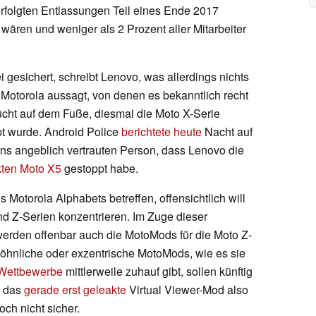
erfolgten Entlassungen Teil eines Ende 2017
wären und weniger als 2 Prozent aller Mitarbeiter
 gesichert, schreibt Lenovo, was allerdings nichts
Motorola aussagt, von denen es bekanntlich recht
rücht auf dem Fuße, diesmal die Moto X-Serie
pt wurde. Android Police
berichtete heute
Nacht auf
ns angeblich vertrauten Person, dass Lenovo die
kten Moto X5
gestoppt habe.
Motorola Alphabets betreffen, offensichtlich will
und Z-Serien konzentrieren. Im Zuge dieser
erden offenbar auch die MotoMods für die Moto Z-
hnliche oder exzentrische MotoMods, wie es sie
Wettbewerbe
mittlerweile zuhauf gibt, sollen künftig
b das
gerade erst geleakte
Virtual Viewer-Mod also
och nicht sicher.