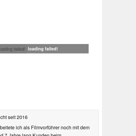
loading failed!
loading failed!
icht
seit 2016
eitete ich als Filmvorführer noch mit dem
und 7 Jahre lang Kunden beim