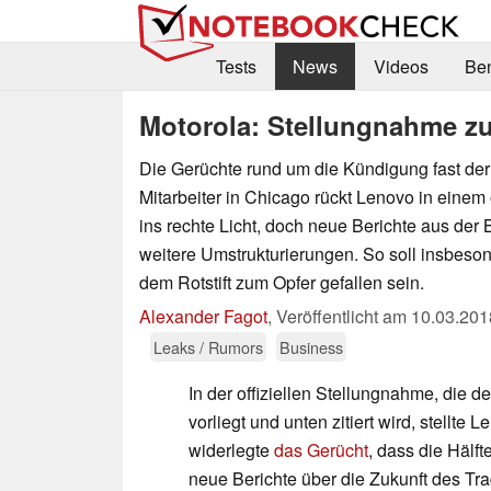
Tests
News
Videos
Be
Motorola: Stellungnahme z
Die Gerüchte rund um die Kündigung fast der 
Mitarbeiter in Chicago rückt Lenovo in einem 
ins rechte Licht, doch neue Berichte aus der
weitere Umstrukturierungen. So soll insbeso
dem Rotstift zum Opfer gefallen sein.
Alexander Fagot
,
Veröffentlicht am
10.03.201
Leaks / Rumors
Business
In der offiziellen Stellungnahme, die
vorliegt und unten zitiert wird, stell
widerlegte
das Gerücht
, dass die Hälft
neue Berichte über die Zukunft des Tra