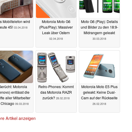
s Mobiltelefon wird
Motorola Moto G6
Moto G6 (Play): Details
eute 45!
(Plus/Play): Massiver
und Bilder zu den 18:9-
03.04.2018
Leak über Ostern
Midrangern geleakt
02.04.2018
30.03.2018
Gerücht: Motorola
Retro-Phones: Kommt
Motorola Moto E5 Plus
enovo) entlässt die
das Motorola RAZR
geleakt: Keine Dual-
fte aller Mitarbeiter
zurück?
Cam auf der Rückseite
28.02.2018
n Chicago
09.03.2018
26.02.2018
re Artikel anzeigen