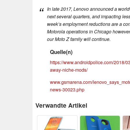
In late 2017, Lenovo announced a worldw
next several quarters, and impacting less
week’s employment reductions are a cont
Motorola operations in Chicago however t
our Moto Z family will continue.
Quelle(n)
https://www.androidpolice.com/2018/0
away-niche-mods/
www.gsmarena.com/lenovo_says_moto_
news-30023.php
Verwandte Artikel