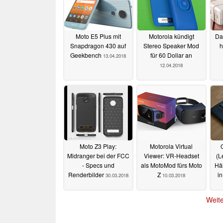
Moto E5 Plus mit
Motorola kündigt
Da
Snapdragon 430 auf
Stereo Speaker Mod
h
Geekbench
für 60 Dollar an
13.04.2018
12.04.2018
Moto Z3 Play:
Motorola Virtual
Midranger bei der FCC
Viewer: VR-Headset
(L
- Specs und
als MotoMod fürs Moto
Häl
Renderbilder
Z
i
30.03.2018
10.03.2018
Weite