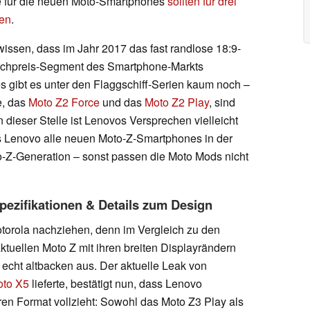
e für die neuen Moto-Smartphones
sollten für drei
ben
.
issen, dass im Jahr 2017 das fast randlose 18:9-
ochpreis-Segment des Smartphone-Markts
gibt es unter den Flaggschiff-Serien kaum noch –
e, das
Moto Z2 Force
und das
Moto Z2 Play
, sind
ieser Stelle ist Lenovos Versprechen vielleicht
s Lenovo alle neuen Moto-Z-Smartphones in der
o-Z-Generation – sonst passen die Moto Mods nicht
pezifikationen & Details zum Design
orola nachziehen, denn im Vergleich zu den
uellen Moto Z mit ihren breiten Displayrändern
echt altbacken aus. Der aktuelle Leak von
oto X5
lieferte, bestätigt nun, dass Lenovo
en Format vollzieht: Sowohl das Moto Z3 Play als