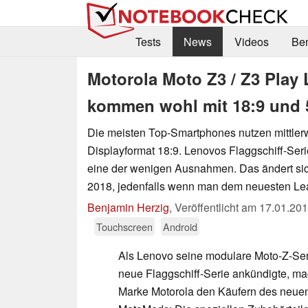
Tests
News
Videos
Be
Motorola Moto Z3 / Z3 Play
kommen wohl mit 18:9 und
Die meisten Top-Smartphones nutzen mittler
Displayformat 18:9. Lenovos Flaggschiff-Seri
eine der wenigen Ausnahmen. Das ändert si
2018, jedenfalls wenn man dem neuesten Lea
Benjamin Herzig
,
Veröffentlicht am
17.01.20
Touchscreen
Android
Als Lenovo seine modulare Moto-Z-Se
neue Flaggschiff-Serie ankündigte, mac
Marke Motorola den Käufern des neue