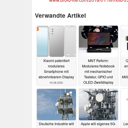
Verwandte Artikel
Xiaomi patentiert
MNT Reform:
Q
modulares
Modulares Notebook
er
Smartphone mit
mit mechanischer
abnehmbarem Display
Tastatur, GPIO und
Mil
OLED-Zweitdisplay
04.08.2020
angekündigt
10.05.2020
Deutsche Industrie will
Apple will eigenes 5G-
Le