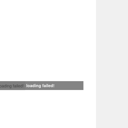
loading failed!
loading failed!