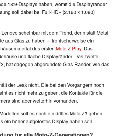
nde 18:9-Displays haben, womit die Displayränder
sung soll dabei bei Full-HD+ (2.160 x 1.080)
Lenovo scheinbar mit dem Trend, denn statt Metall
te aus Glas zu haben – ironischerweise ein
ehäusematerial des ersten
Moto Z Play
. Das
Gehäuse und flache Displayränder. Das zweite
3, hat dagegen abgerundete Glas-Ränder, wie das
hält der Leak nicht. Die bei den Vorgängern noch
nt es nicht mehr zu geben, die Kontakte für die
era sind aber weiterhin vorhanden.
dellen soll es noch ein drittes Moto Z3 geben,
s ein höher aufgelöstes Display haben soll.
dung für alle Moto-Z-Generationen?