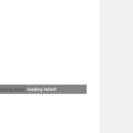
loading failed!
loading failed!