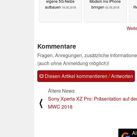
eigene 5G-Netze
Modem ins iPhone
aufbauen
bringen
R
18.05.2018
02.05.2018
Weite
Kommentare
Fragen, Anregungen, zusätzliche Informatione
(auch ohne Anmeldung möglich)!
Diesen Artikel kommentieren / Antworten
Ältere News
Sony Xperia XZ Pro: Präsentation auf d
⟨
MWC 2018
Al