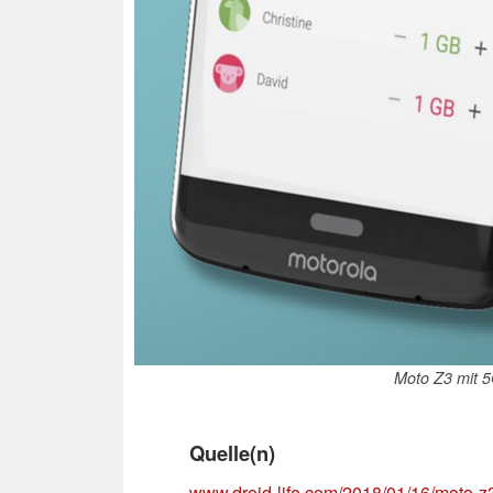
Moto Z3 mit 5G
Quelle(n)
www.droid-life.com/2018/01/16/moto-z