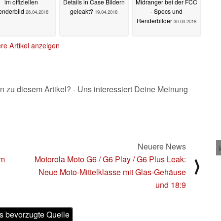
im offiziellen
Details in Case Bildern
Midranger bei der FCC
enderbild
geleakt?
- Specs und
26.04.2018
19.04.2018
Renderbilder
30.03.2018
re Artikel anzeigen
n zu diesem Artikel? - Uns interessiert Deine Meinung
Neuere News
em
Motorola Moto G6 / G6 Play / G6 Plus Leak:
⟩
Neue Moto-Mittelklasse mit Glas-Gehäuse
und 18:9
s bevorzugte Quelle