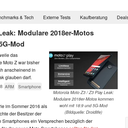
nchmarks & Tech
Externe Tests
Kaufberatung
Deal
 Leak: Modulare 2018er-Motos
 5G-Mod
weile das
e Moto Z war bisher
ch anscheinend in
k glauben darf.
18
ARM
Smartphone
Motorola Moto Z3 / Z3 Play Leak:
Modulare 2018er-Motos kommen
wohl mit 18:9 und 5G-Mod
rie im Sommer 2016 als
(Bildquelle: Droidlife)
hte der Besitzer der
n Smartphones ein Versprechen bezüglich der