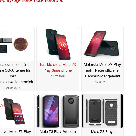
ualcomm enthüllt
Test Motorola Moto Z3
Motorola Moto Z3 Play
ste 5G-Antenne für
Play Smartphone
naht: Neue offizielle
den
Renderbilder geleakt
08.07.2018
limeterwellenbereich
29.05.2018
24.07.2018
novo: Moto Z3 Play
Moto Z3 Play: Weitere
Moto Z3 Play: