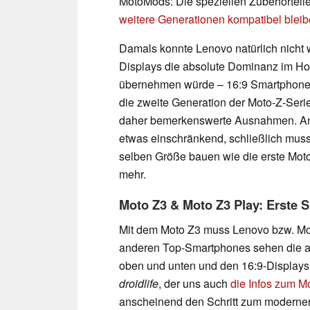
MotoMods: Die speziellen Zubehörteil
weitere Generationen kompatibel blei
Damals konnte Lenovo natürlich nicht w
Displays die absolute Dominanz im H
übernehmen würde – 16:9 Smartphones 
die zweite Generation der Moto-Z-Seri
daher bemerkenswerte Ausnahmen. An d
etwas einschränkend, schließlich mus
selben Größe bauen wie die erste Mot
mehr.
Moto Z3 & Moto Z3 Play: Erste S
Mit dem Moto Z3 muss Lenovo bzw. Mot
anderen Top-Smartphones sehen die akt
oben und unten und den 16:9-Displays 
droidlife
, der uns auch
die Infos zum M
anscheinend den Schritt zum moderner