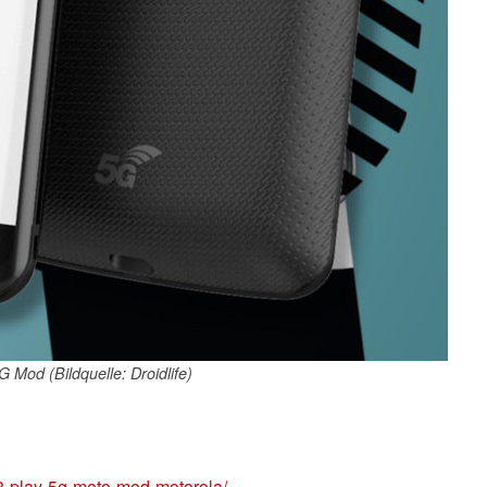
 Mod (Bildquelle: Droidlife)
3-play-5g-moto-mod-motorola/