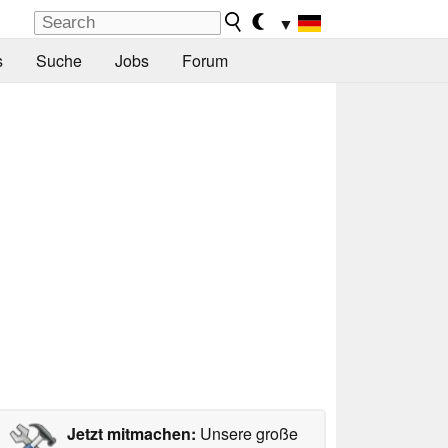
▼
s
Suche
Jobs
Forum
Jetzt mitmachen:
Unsere große