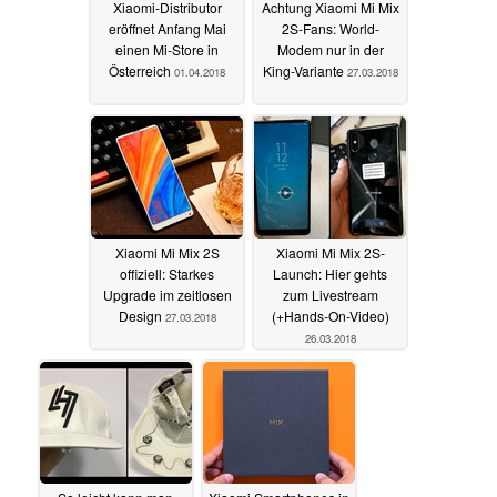
Xiaomi-Distributor
Achtung Xiaomi Mi Mix
eröffnet Anfang Mai
2S-Fans: World-
einen Mi-Store in
Modem nur in der
Österreich
King-Variante
01.04.2018
27.03.2018
Xiaomi Mi Mix 2S
Xiaomi Mi Mix 2S-
offiziell: Starkes
Launch: Hier gehts
Upgrade im zeitlosen
zum Livestream
Design
(+Hands-On-Video)
27.03.2018
26.03.2018