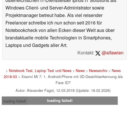
österreichischen IT-Dienstleister Iphos IT Solutions als
Windows Client- und Server-Administrator sowie
Projektmanager betreut habe. Als viel reisender
Freelancer schreibe ich nun schon seit 2016 für
Notebookcheck von allen Ecken dieser Welt aus über
brandaktuelle mobile Technologien in Smartphones,
Laptops und Gadgets aller Art.
Kontakt:
@alfawien
>
Notebook Test, Laptop Test und News
>
News
>
Newsarchiv
>
News
2018-03
> Xiaomi Mi 7: 1. Android-Phone mit 3D-Gesichtserkennung àla
Face ID?
Autor: Alexander Fagot, 12.03.2018 (Update: 18.02.2026)
loading failed!
loading failed!