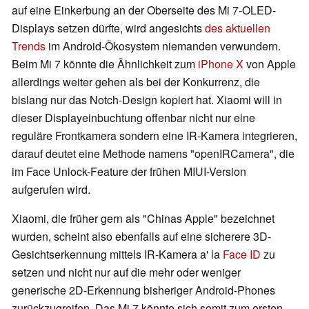
auf eine Einkerbung an der Oberseite des Mi 7-OLED-
Displays setzen dürfte, wird angesichts
des aktuellen
Trends
im Android-Ökosystem niemanden verwundern.
Beim Mi 7 könnte die Ähnlichkeit zum
iPhone X
von Apple
allerdings weiter gehen als bei der Konkurrenz, die
bislang nur das Notch-Design kopiert hat. Xiaomi will in
dieser Displayeinbuchtung offenbar nicht nur eine
reguläre Frontkamera sondern eine IR-Kamera integrieren,
darauf deutet eine Methode namens "openIRCamera", die
im Face Unlock-Feature der frühen MIUI-Version
aufgerufen wird.
Xiaomi, die früher gern als "Chinas Apple" bezeichnet
wurden, scheint also ebenfalls auf eine sicherere 3D-
Gesichtserkennung mittels IR-Kamera a' la
Face ID
zu
setzen und nicht nur auf die mehr oder weniger
generische 2D-Erkennung bisheriger Android-Phones
zurückzugreifen. Das Mi 7 könnte sich somit zum ersten