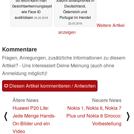
So leicht kann man
Xiaomi Smartphones in
Gesichtserkennungssysteme
Deutschland,
wie Face ID
Österreich und
austricksen
Portugal im Handel
24.03.2018
23.03.2018
Weitere Artikel
anzeigen
Kommentare
Fragen, Anregungen, zusätzliche Informationen zu diesem
Artikel? - Uns interessiert Deine Meinung (auch ohne
Anmeldung möglich)!
Diesen Artikel kommentieren / Antworten
Ältere News
Neuere News
Huawei P20 Lite:
Nokia 1, Nokia 6, Nokia 7
⟨
⟩
Jede Menge Hands-
Plus und Nokia 8 Sirocco:
On-Bilder und ein
Vorbestellung
Video