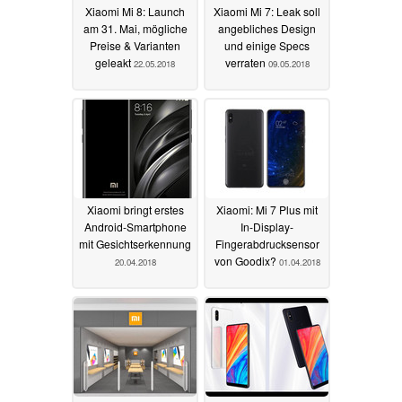
Xiaomi Mi 8: Launch
Xiaomi Mi 7: Leak soll
am 31. Mai, mögliche
angebliches Design
Preise & Varianten
und einige Specs
geleakt
verraten
22.05.2018
09.05.2018
Xiaomi bringt erstes
Xiaomi: Mi 7 Plus mit
Android-Smartphone
In-Display-
mit Gesichtserkennung
Fingerabdrucksensor
von Goodix?
20.04.2018
01.04.2018