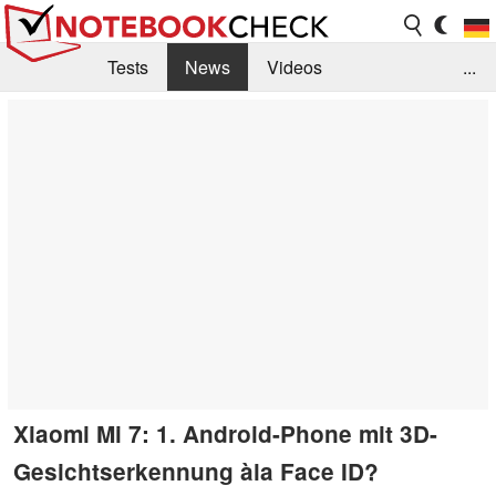
Tests
News
Videos
...
Benchmarks & Tech
Externe Tests
Kaufberatung
Deals
Suche
Jobs
Forum
Xiaomi Mi 7: 1. Android-Phone mit 3D-
Gesichtserkennung àla Face ID?