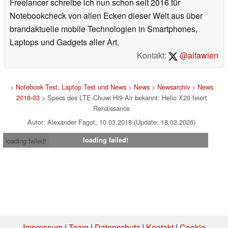
Freelancer schreibe ich nun schon seit 2016 für
Notebookcheck von allen Ecken dieser Welt aus über
brandaktuelle mobile Technologien in Smartphones,
Laptops und Gadgets aller Art.
Kontakt:
@alfawien
>
Notebook Test, Laptop Test und News
>
News
>
Newsarchiv
>
News
2018-03
> Specs des LTE-Chuwi Hi9 Air bekannt: Helio X20 feiert
Renaissance
Autor: Alexander Fagot, 10.03.2018 (Update: 18.02.2026)
loading failed!
loading failed!
Impressum
|
Team
|
Datenschutz
|
Kontakt
|
Cookie