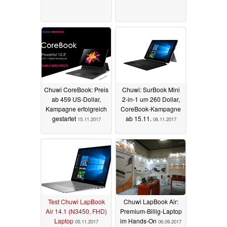
Chuwi CoreBook: Preis
Chuwi: SurBook Mini
ab 459 US-Dollar,
2-in-1 um 260 Dollar,
Kampagne erfolgreich
CoreBook-Kampagne
gestartet
ab 15.11.
15.11.2017
06.11.2017
Test Chuwi LapBook
Chuwi LapBook Air:
Air 14.1 (N3450, FHD)
Premium-Billig-Laptop
Laptop
im Hands-On
05.11.2017
06.09.2017