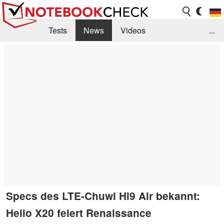
Tests
News
Videos
...
Benchmarks & Tech
Externe Tests
Kaufberatung
Deals
Suche
Jobs
Forum
Specs des LTE-Chuwi Hi9 Air bekannt:
Helio X20 feiert Renaissance