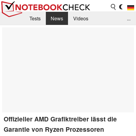
Tests
News
Videos
...
Benchmarks & Tech
Externe Tests
Kaufberatung
Deals
Suche
Jobs
Forum
Offizieller AMD Grafiktreiber lässt die
Garantie von Ryzen Prozessoren