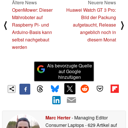
Ältere News
Neuere News
OpenMower: Dieser
Huawei Watch GT 3 Pro:
Mähroboter auf
Bild der Packung
⟨
⟩
Raspberry Pi- und
aufgetaucht, Release
Arduino-Basis kann
angeblich noch in
selbst nachgebaut
diesem Monat
werden
Als bevorzugte Quelle
auf Google
hinzufügen
Marc Herter
- Managing Editor
Consumer Laptops
- 629 Artikel auf