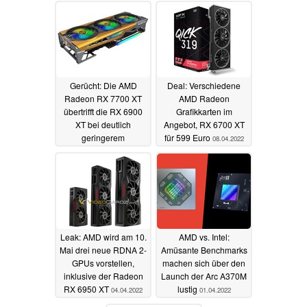
11.04.2022
Gerücht: Die AMD
Deal: Verschiedene
Radeon RX 7700 XT
AMD Radeon
übertrifft die RX 6900
Grafikkarten im
XT bei deutlich
Angebot, RX 6700 XT
geringerem
für 599 Euro
08.04.2022
Stromverbrauch
11.04.2022
Leak: AMD wird am 10.
AMD vs. Intel:
Mai drei neue RDNA 2-
Amüsante Benchmarks
GPUs vorstellen,
machen sich über den
inklusive der Radeon
Launch der Arc A370M
RX 6950 XT
lustig
04.04.2022
01.04.2022