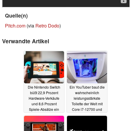
Quelle(n)
Pitch.com
(via
Retro Dodo
)
Verwandte Artikel
Die Nintendo Switch
Ein YouTuber baut die
büßt 22,9 Prozent
wahrscheinlich
Hardware-Verkäufe
leistungsstärkste
und 8,6 Prozent
Toilette der Welt mit
Spiele-Absätze ein
Core i7-12700 und
GeForce RTX 3060
03.08.2022
03.08.2022