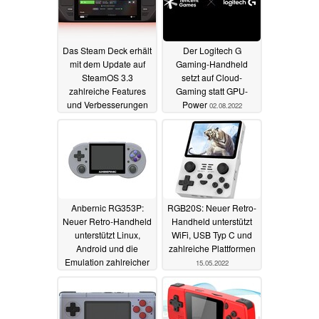
Das Steam Deck erhält
Der Logitech G
mit dem Update auf
Gaming-Handheld
SteamOS 3.3
setzt auf Cloud-
zahlreiche Features
Gaming statt GPU-
und Verbesserungen
Power
02.08.2022
03.08.2022
Anbernic RG353P:
RGB20S: Neuer Retro-
Neuer Retro-Handheld
Handheld unterstützt
unterstützt Linux,
WiFi, USB Typ C und
Android und die
zahlreiche Plattformen
Emulation zahlreicher
15.05.2022
Plattformen
18.06.2022