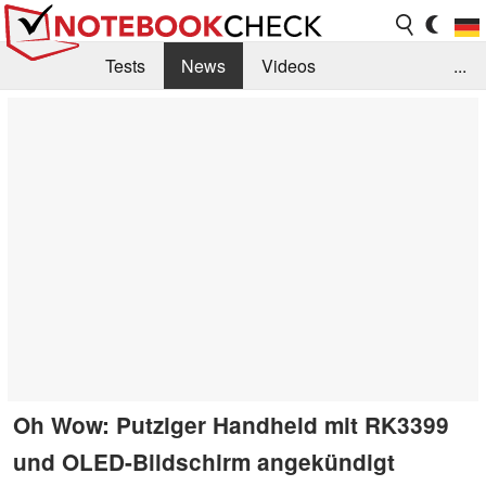
Tests
News
Videos
...
Benchmarks & Tech
Externe Tests
Kaufberatung
Deals
Suche
Jobs
Forum
Oh Wow: Putziger Handheld mit RK3399
und OLED-Bildschirm angekündigt