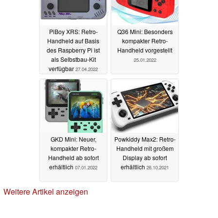
PiBoy XRS: Retro-
Q36 Mini: Besonders
Handheld auf Basis
kompakter Retro-
des Raspberry Pi ist
Handheld vorgestellt
als Selbstbau-Kit
25.01.2022
verfügbar
27.04.2022
GKD Mini: Neuer,
Powkiddy Max2: Retro-
kompakter Retro-
Handheld mit großem
Handheld ab sofort
Display ab sofort
erhältlich
erhältlich
07.01.2022
26.10.2021
Weitere Artikel anzeigen