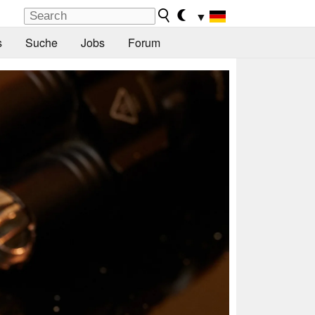
▼
s
Suche
Jobs
Forum