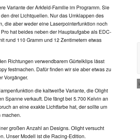
tere Variante der Arkfeld-Familie im Programm. Sie
 den drei Lichtquellen. Nur das Umklappen des
en, die aber weder eine Laserpointerfunktion noch
ld Pro hat beides neben der Hauptaufgabe als EDC-
mit rund 110 Gramm und 12 Zentimetern etwas
den Richtungen verwendbarem Gürtelklips lässt
ppy festmachen. Dafür finden wir sie aber etwas zu
der Vorgänger.
lampenfunktion die kaltweiße Variante, die Olight
n Spanne verkauft. Die fängt bei 5.700 Kelvin an
ruch an eine exakte Lichtfarbe hat, der sollte um
en machen.
 einer großen Anzahl an Designs. Olight versucht
. Unser Modell ist die Racing-Edition.