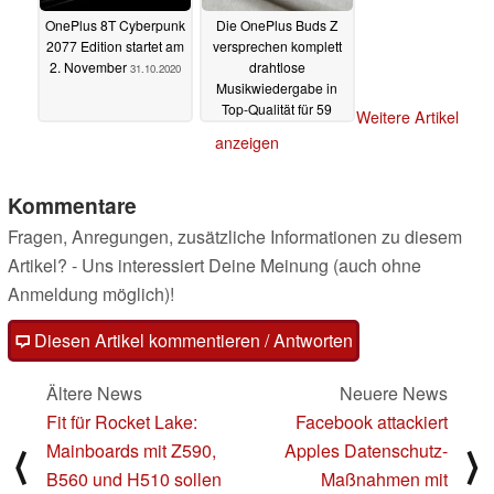
OnePlus 8T Cyberpunk
Die OnePlus Buds Z
2077 Edition startet am
versprechen komplett
2. November
drahtlose
31.10.2020
Musikwiedergabe in
Top-Qualität für 59
Weitere Artikel
Euro
14.10.2020
anzeigen
Kommentare
Fragen, Anregungen, zusätzliche Informationen zu diesem
Artikel? - Uns interessiert Deine Meinung (auch ohne
Anmeldung möglich)!
Diesen Artikel kommentieren / Antworten
Ältere News
Neuere News
Fit für Rocket Lake:
Facebook attackiert
Mainboards mit Z590,
Apples Datenschutz-
⟨
⟩
B560 und H510 sollen
Maßnahmen mit