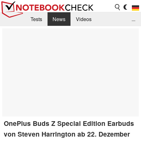
Tests
News
Videos
...
Benchmarks & Tech
Externe Tests
Kaufberatung
Deals
Suche
Jobs
Forum
OnePlus Buds Z Special Edition Earbuds
von Steven Harrington ab 22. Dezember