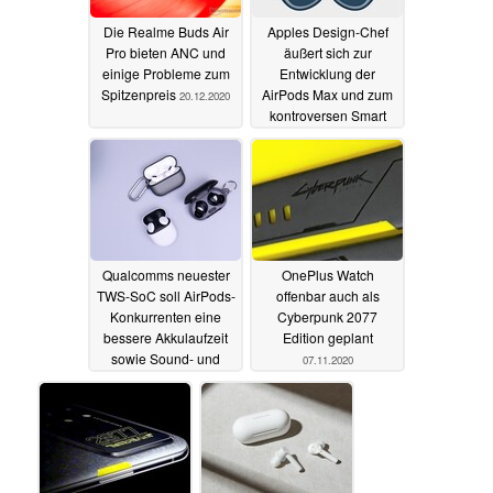
Die Realme Buds Air
Apples Design-Chef
Pro bieten ANC und
äußert sich zur
einige Probleme zum
Entwicklung der
Spitzenpreis
AirPods Max und zum
20.12.2020
kontroversen Smart
Case
17.12.2020
Qualcomms neuester
OnePlus Watch
TWS-SoC soll AirPods-
offenbar auch als
Konkurrenten eine
Cyberpunk 2077
bessere Akkulaufzeit
Edition geplant
sowie Sound- und
07.11.2020
ANC-Upgrades
bescheren
17.12.2020