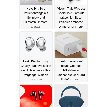
Nova H1: Edle
Mit den Truly Wireless
Perlenohrringe als
Sport Open Earbuds
Schmuck und
präsentiert Bose
Bluetooth-Ohrhörer
komplett drahtlose
Ohrhörer für In-Ear-
25.01.2021
Feinde
06.01.2021
Leak: Die Samsung
Leak: Hinweis auf
Galaxy Buds Pro sollen
neues OnePlus
deutlich teurer als ihre
Mittelklasse-
Vorgänger werden
Smartphone der Nord-
Serie?
21.12.2020
21.12.2020