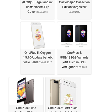
(8 GB): 5 Tage lang mit
Castelbajac Callection
kostenlosem Flip
Edition vorgestellt
Cover
25.09.2017
20.09.2017
OnePlus 5: Oxygen
OnePlus 5:
4.5.10-Update behebt
8GB/128GB-Variante
viele Fehler
jetzt auch in Grau
30.08.2017
verfügbar
22.08.2017
OnePlus 3 und
OnePlus 5: Jetzt auch