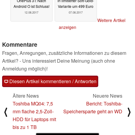
OnePlus 3T: Nach
in limitierter Soft-Gold-
Android O ist Schluss!
Variante um 499 Euro
12.08.2017
07.08.2017
Weitere Artikel
anzeigen
Kommentare
Fragen, Anregungen, zusätzliche Informationen zu diesem
Artikel? - Uns interessiert Deine Meinung (auch ohne
Anmeldung möglich)!
Diesen Artikel kommentieren / Antworten
Ältere News
Neuere News
Toshiba MQ04: 7,5
Bericht: Toshiba-
⟨
⟩
mm flache 2,5-Zoll-
Speichersparte geht an WD
HDD für Laptops mit
bis zu 1 TB