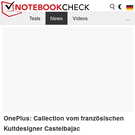
Tests
News
Videos
...
Benchmarks & Tech
Externe Tests
Kaufberatung
Deals
Suche
Jobs
Forum
OnePlus: Callection vom französischen
Kultdesigner Castelbajac