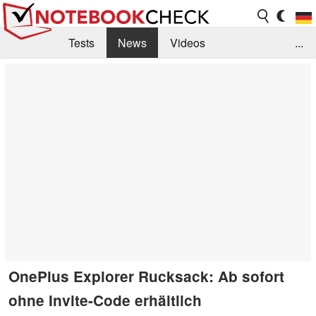
Tests
News
Videos
...
Benchmarks & Tech
Externe Tests
Kaufberatung
Deals
Suche
Jobs
Forum
OnePlus Explorer Rucksack: Ab sofort
ohne Invite-Code erhältlich