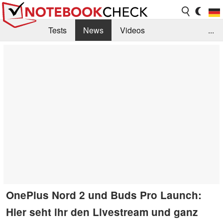
Tests
News
Videos
...
Benchmarks & Tech
Externe Tests
Kaufberatung
Deals
Suche
Jobs
Forum
OnePlus Nord 2 und Buds Pro Launch:
Hier seht ihr den Livestream und ganz