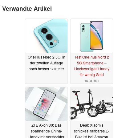
Verwandte Artikel
OnePlus Nord 2 5G: In
Test OnePlus Nord 2
der zweiten Auflage
5G Smartphone –
noch besser
Hochwertiges Handy
17.08.2021
für wenig Geld
15.08.2021
ZTE Axon 30: Das
Deal: Xiaomis
spannende China-
schickes, faltbares E-
Handy mit versteckter
Bike ist bei Amazon