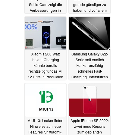
Selfie-Cam zeigt die
gerade günstiger zu
Verbesserungen in
haben und vor allem
Hands-On-Videos
lagernd
22.07.2021
22.07.2021
Xiaomis 200 Watt
Samsung Galaxy S22-
Instant-Charging
Serie soll endlich
könnte bereits
konkurrenzfähig
rechtzeitig für das Mi
schnelles Fast-
12 Ultra in Produktion
Charging unterstützen
gehen
22.07.2021
21.07.2021
MIUI 13: Leaker liefert
Apple iPhone SE 2022:
Hinweise auf neue
Zwei neue Reports
Features für Xiaomi-,
zum geplanten