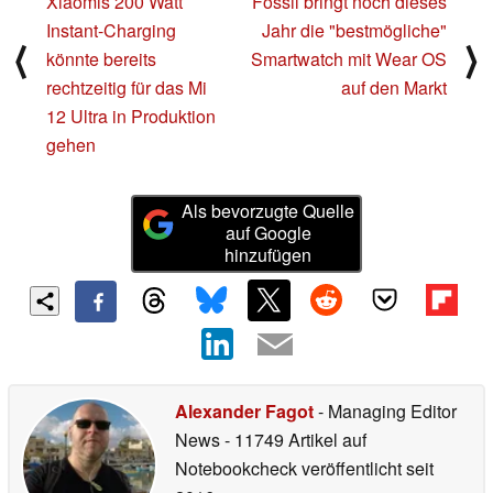
Xiaomis 200 Watt
Fossil bringt noch dieses
Instant-Charging
Jahr die "bestmögliche"
⟨
⟩
könnte bereits
Smartwatch mit Wear OS
rechtzeitig für das Mi
auf den Markt
12 Ultra in Produktion
gehen
Als bevorzugte Quelle
auf Google
hinzufügen
Alexander Fagot
- Managing Editor
News
- 11749 Artikel auf
Notebookcheck veröffentlicht
seit