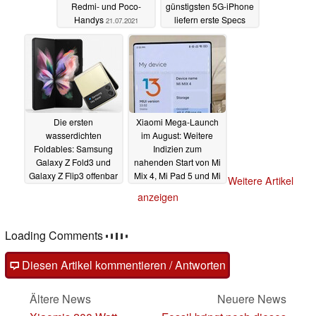
Redmi- und Poco-
günstigsten 5G-iPhone
Handys
liefern erste Specs
21.07.2021
21.07.2021
Die ersten
Xiaomi Mega-Launch
wasserdichten
im August: Weitere
Foldables: Samsung
Indizien zum
Galaxy Z Fold3 und
nahenden Start von Mi
Galaxy Z Flip3 offenbar
Mix 4, Mi Pad 5 und Mi
Weitere Artikel
sogar mit IP-Rating
CC 11
21.07.2021
anzeigen
21.07.2021
Loading Comments
Diesen Artikel kommentieren / Antworten
Ältere News
Neuere News