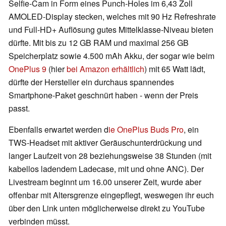
Selfie-Cam in Form eines Punch-Holes im 6,43 Zoll
AMOLED-Display stecken, welches mit 90 Hz Refreshrate
und Full-HD+ Auflösung gutes Mittelklasse-Niveau bieten
dürfte. Mit bis zu 12 GB RAM und maximal 256 GB
Speicherplatz sowie 4.500 mAh Akku, der sogar wie beim
OnePlus 9
(hier
bei Amazon erhältlich
) mit 65 Watt lädt,
dürfte der Hersteller ein durchaus spannendes
Smartphone-Paket geschnürt haben - wenn der Preis
passt.
Ebenfalls erwartet werden d
ie OnePlus Buds Pro
, ein
TWS-Headset mit aktiver Geräuschunterdrückung und
langer Laufzeit von 28 beziehungsweise 38 Stunden (mit
kabellos ladendem Ladecase, mit und ohne ANC). Der
Livestream beginnt um 16.00 unserer Zeit, wurde aber
offenbar mit Altersgrenze eingepflegt, weswegen ihr euch
über den Link unten möglicherweise direkt zu YouTube
verbinden müsst.