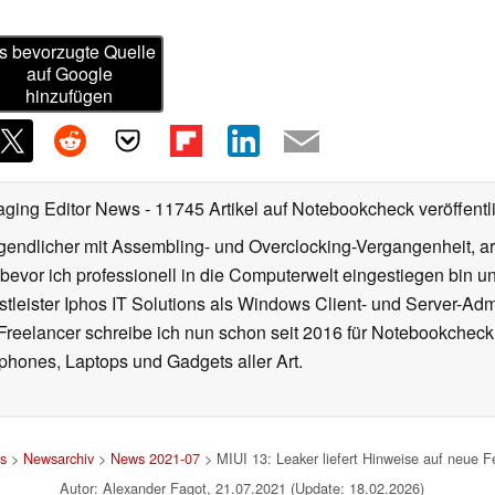
s bevorzugte Quelle
auf Google
hinzufügen
aging Editor News
- 11745 Artikel auf Notebookcheck veröffentl
gendlicher mit Assembling- und Overclocking-Vergangenheit, arb
 bevor ich professionell in die Computerwelt eingestiegen bin 
stleister Iphos IT Solutions als Windows Client- und Server-Ad
 Freelancer schreibe ich nun schon seit 2016 für Notebookcheck
phones, Laptops und Gadgets aller Art.
s
>
Newsarchiv
>
News 2021-07
> MIUI 13: Leaker liefert Hinweise auf neue 
Autor: Alexander Fagot, 21.07.2021 (Update: 18.02.2026)