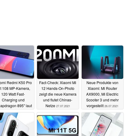
omi Redmi K50 Pro
Fact-Check: Xiaomi Mi
Neue Produkte von
t 108 MP-Kamera,
12 Hands-On-Photo
Xiaomi: Mi Router
120 Watt Fast-
zeigt die neue Kamera
AX9000, Mi Electric
Charging und
und flutet Chinas-
Scooter 3 und mehr
apdragon 895" laut
Netze
vorgestellt
27.07.2021
26.07.2021
Leaker
28.07.2021