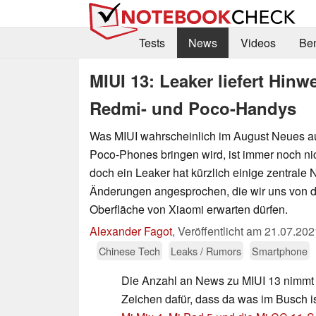
Tests
News
Videos
Be
MIUI 13: Leaker liefert Hinw
Redmi- und Poco-Handys
Was MIUI wahrscheinlich im August Neues au
Poco-Phones bringen wird, ist immer noch nich
doch ein Leaker hat kürzlich einige zentral
Änderungen angesprochen, die wir uns von d
Oberfläche von Xiaomi erwarten dürfen.
Alexander Fagot
,
Veröffentlicht am
21.07.202
Chinese Tech
Leaks / Rumors
Smartphone
Die Anzahl an News zu MIUI 13 nimmt z
Zeichen dafür, dass da was im Busch is