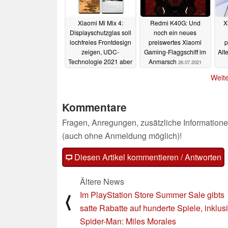
Xiaomi Mi Mix 4:
Redmi K40G: Und
X
Displayschutzglas soll
noch ein neues
lochfreies Frontdesign
preiswertes Xiaomi
p
zeigen, UDC-
Gaming-Flaggschiff im
Alt
Technologie 2021 aber
Anmarsch
26.07.2021
noch mit
Weite
Kompromissen
26.07.2021
Kommentare
Fragen, Anregungen, zusätzliche Informatione
(auch ohne Anmeldung möglich)!
Diesen Artikel kommentieren / Antworten
Ältere News
Im PlayStation Store Summer Sale gibts
⟨
satte Rabatte auf hunderte Spiele, inklus
Spider-Man: Miles Morales