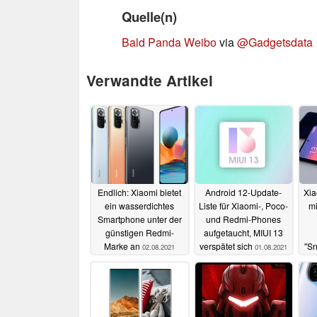
Quelle(n)
Bald Panda Weibo
via
@Gadgetsdata
Verwandte Artikel
Endlich: Xiaomi bietet
Android 12-Update-
Xia
ein wasserdichtes
Liste für Xiaomi-, Poco-
mi
Smartphone unter der
und Redmi-Phones
günstigen Redmi-
aufgetaucht, MIUI 13
Marke an
verspätet sich
"Sn
02.08.2021
01.08.2021