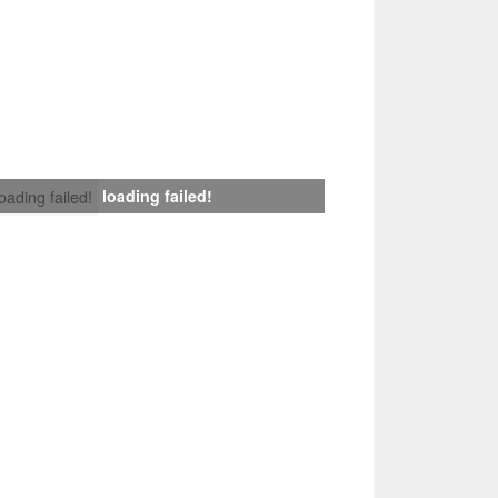
loading failed!
loading failed!