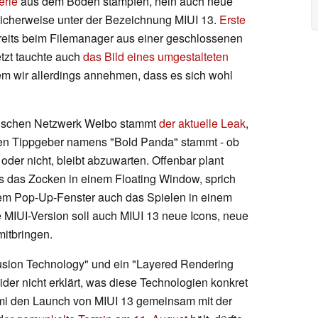
erie
aus dem Boden stampfen, nein auch neue
glicherweise unter der Bezeichnung MIUI 13.
Erste
reits beim Filemanager aus einer geschlossenen
tzt tauchte auch
das Bild eines umgestalteten
em wir allerdings annehmen, dass es sich wohl
esischen Netzwerk Weibo stammt
der aktuelle Leak
,
en Tippgeber namens "Bold Panda" stammt - ob
oder nicht, bleibt abzuwarten. Offenbar plant
es das Zocken in einem Floating Window, sprich
em Pop-Up-Fenster auch das Spielen in einem
 MIUI-Version soll auch MIUI 13 neue Icons, neue
itbringen.
sion Technology" und ein "Layered Rendering
der nicht erklärt, was diese Technologien konkret
aomi den Launch von MIUI 13 gemeinsam mit der