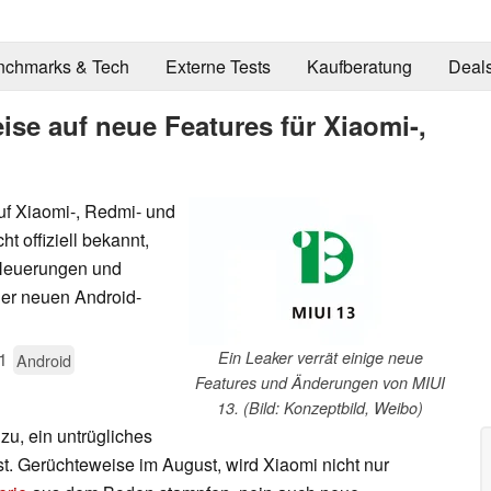
nchmarks & Tech
Externe Tests
Kaufberatung
Deal
eise auf neue Features für Xiaomi-,
f Xiaomi-, Redmi- und
t offiziell bekannt,
e Neuerungen und
er neuen Android-
1
Ein Leaker verrät einige neue
Android
Features und Änderungen von MIUI
13. (Bild: Konzeptbild, Weibo)
u, ein untrügliches
t. Gerüchteweise im August, wird Xiaomi nicht nur