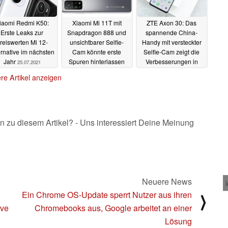
iaomi Redmi K50:
Xiaomi Mi 11T mit
ZTE Axon 30: Das
Erste Leaks zur
Snapdragon 888 und
spannende China-
reiswerten Mi 12-
unsichtbarer Selfie-
Handy mit versteckter
ernative im nächsten
Cam könnte erste
Selfie-Cam zeigt die
Jahr
Spuren hinterlassen
Verbesserungen in
25.07.2021
haben
Hands-On-Videos
24.07.2021
re Artikel anzeigen
22.07.2021
n zu diesem Artikel? - Uns interessiert Deine Meinung
Neuere News
Ein Chrome OS-Update sperrt Nutzer aus ihren
⟩
ive
Chromebooks aus, Google arbeitet an einer
Lösung