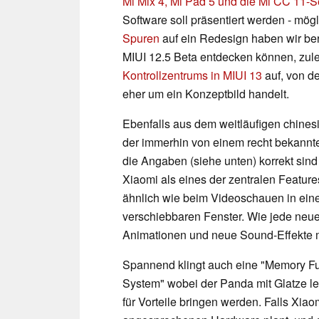
Mi Mix 4, Mi Pad 5 und die Mi CC 11-S
Software soll präsentiert werden - mö
Spuren
auf ein Redesign haben wir be
MIUI 12.5 Beta entdecken können, zule
Kontrollzentrums in MIUI 13
auf, von d
eher um ein Konzeptbild handelt.
Ebenfalls aus dem weitläufigen chin
der immerhin von einem recht bekannt
die Angaben (siehe unten) korrekt sind 
Xiaomi als eines der zentralen Featur
ähnlich wie beim Videoschauen in ein
verschiebbaren Fenster. Wie jede neue
Animationen und neue Sound-Effekte m
Spannend klingt auch eine "Memory Fu
System" wobei der Panda mit Glatze lei
für Vorteile bringen werden. Falls Xi