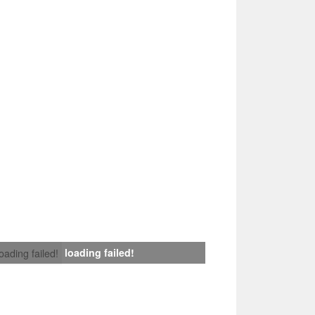
loading failed!
loading failed!