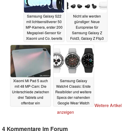
Samsung Galaxy S22
Nicht alle werden
mit lichtsensitiverer 50
günstiger: Neue
MP-Kamera, erster 200
Europreise für
Megapixel-Sensor für
Samsung Galaxy Z
Xiaomi und Co. bereits
Fold3, Galaxy Z Flip3
im September
und Galaxy Buds 2
02.08.2021
geleakt
01.08.2021
Xiaomi Mi Pad 5 auch
Samsung Galaxy
mit 48 MP-Cam: Die
Watch4 Classic: Erste
Unterschiede zwischen
Realbilder und weitere
drei Tablets und
Specs der nahenden
offenbar ein
Google Wear Watch
Weitere Artikel
günstigeres, viertes
geleakt
31.07.2021
anzeigen
Redmi-Tablet geplant
31.07.2021
4 Kommentare im Forum