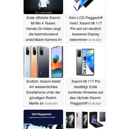
Erste offizielle Xiaomi
Kein LCD-Flaggschiff
Mi Mix 4 Teaser.
mehr: Xiaomi Mi 11T
Hands-On-Video zeigt
Pro soll ein deutlich
die beeindruckend
besseres Display
unsichtbare Kamera im
bekommen
03.08.2021
Flex-Display
04.08.2021
Endlich: Xiaomi bietet
Xiaomi Mi 11T Pro
ein wasserdichtes
bestätigt: Erste
Smartphone unter der
konkrete Hinweise auf
günstigen Redmi-
das nächste Xiaomi-
Marke an
Flaggschiff
02.08.2021
02.08.2021