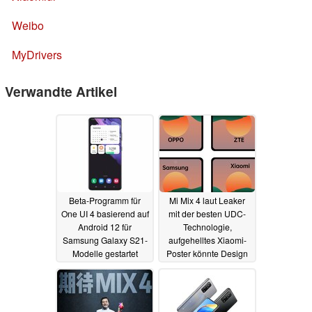
Weibo
MyDrivers
Verwandte Artikel
Beta-Programm für
Mi Mix 4 laut Leaker
One UI 4 basierend auf
mit der besten UDC-
Android 12 für
Technologie,
Samsung Galaxy S21-
aufgehelltes Xiaomi-
Modelle gestartet
Poster könnte Design
verraten
14.09.2021
05.08.2021