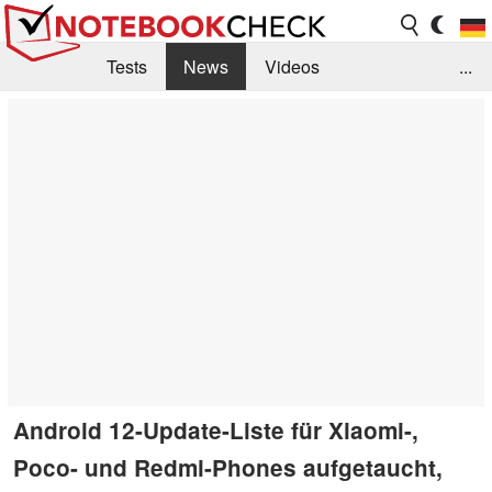
Tests
News
Videos
...
Benchmarks & Tech
Externe Tests
Kaufberatung
Deals
Suche
Jobs
Forum
Android 12-Update-Liste für Xiaomi-,
Poco- und Redmi-Phones aufgetaucht,