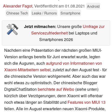
Alexander Fagot
,
Veröffentlicht am
01.08.2021
Android
Chinese Tech
Leaks / Rumors
Smartphone
Jetzt mitmachen:
Unsere große
Umfrage zur
Servicezufriedenheit
bei Laptops und
Smartphones 2026
Nachdem eine Präsentation der nächsten großen MIUI-
Version anfangs bereits für Juni erwartet wurde, legten
sich die Auguren, auch
aufgrund von Informationen von
Xiaomi-Mitarbeitern selbst
, zuletzt auf den August fest - für
die chinesische Version wohlgemerkt. Aber auch das war
wohl etwas zu optimistisch. Der chinesische Blogger
DigitalChatStation
berichtete auf Weibo
(siehe unten)
kürzlich über Verzögerungen, denn Xiaomi will offenbar
noch etwas länger an Stabilität und
Features von MIUI 13
feilen. Alle im August erwarteten neuen Xiaomi-Produkte,