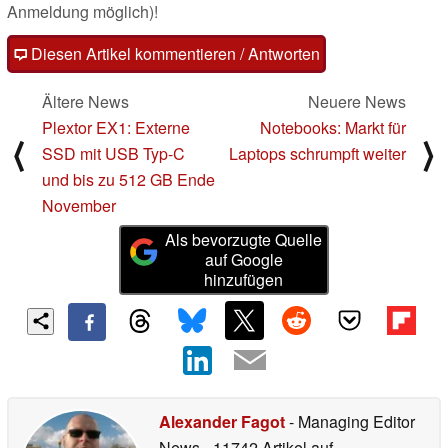
Anmeldung möglich)!
Diesen Artikel kommentieren / Antworten
Ältere News
Neuere News
Plextor EX1: Externe
Notebooks: Markt für
⟨
⟩
SSD mit USB Typ-C
Laptops schrumpft weiter
und bis zu 512 GB Ende
November
Als bevorzugte Quelle
auf Google
hinzufügen
Alexander Fagot
- Managing Editor
News
- 11742 Artikel auf