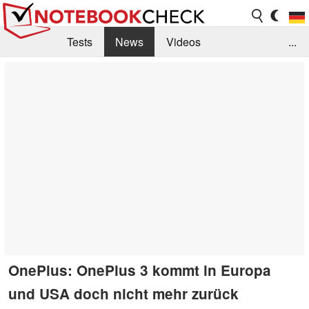
Tests
News
Videos
...
Benchmarks & Tech
Externe Tests
Kaufberatung
Deals
Suche
Jobs
Forum
OnePlus: OnePlus 3 kommt in Europa
und USA doch nicht mehr zurück