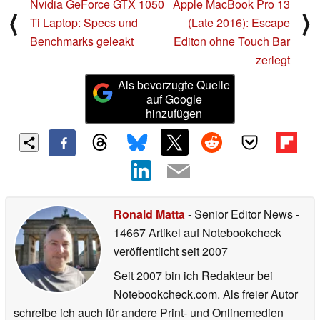
Nvidia GeForce GTX 1050
Apple MacBook Pro 13
⟨
⟩
Ti Laptop: Specs und
(Late 2016): Escape
Benchmarks geleakt
Editon ohne Touch Bar
zerlegt
Als bevorzugte Quelle
auf Google
hinzufügen
Ronald Matta
- Senior Editor News
-
14667 Artikel auf Notebookcheck
veröffentlicht
seit 2007
Seit 2007 bin ich Redakteur bei
Notebookcheck.com. Als freier Autor
schreibe ich auch für andere Print- und Onlinemedien