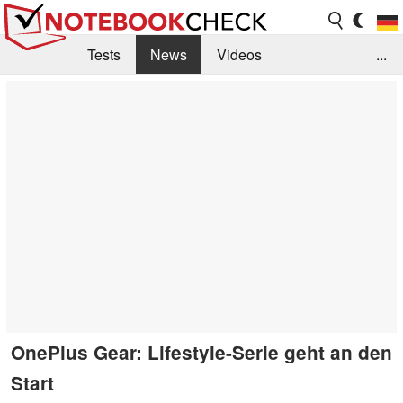
Tests
News
Videos
...
Benchmarks & Tech
Externe Tests
Kaufberatung
Deals
Suche
Jobs
Forum
OnePlus Gear: Lifestyle-Serie geht an den
Start