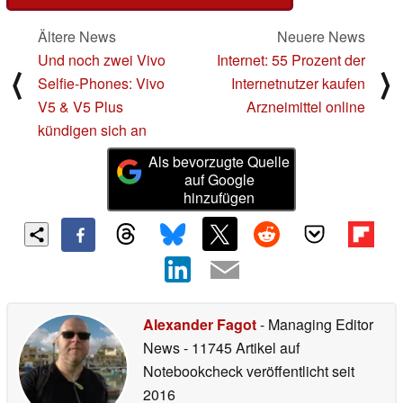
Ältere News
Neuere News
Und noch zwei Vivo
Internet: 55 Prozent der
⟨
⟩
Selfie-Phones: Vivo
Internetnutzer kaufen
V5 & V5 Plus
Arzneimittel online
kündigen sich an
Als bevorzugte Quelle
auf Google
hinzufügen
Alexander Fagot
- Managing Editor
News
- 11745 Artikel auf
Notebookcheck veröffentlicht
seit
2016