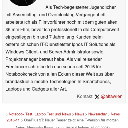
Als Tech-begeisterter Jugendlicher
mit Assembling- und Overclocking-Vergangenheit,
arbeitete ich als Filmvorführer noch mit dem guten alten
35 mm Film, bevor ich professionell in die Computerwelt
eingestiegen bin und 7 Jahre lang Kunden beim
österreichischen IT-Dienstleister Iphos IT Solutions als
Windows Client- und Server-Administrator sowie
Projektmanager betreut habe. Als viel reisender
Freelancer schreibe ich nun schon seit 2016 für
Notebookcheck von allen Ecken dieser Welt aus über
brandaktuelle mobile Technologien in Smartphones,
Laptops und Gadgets aller Art.
Kontakt:
@alfawien
>
Notebook Test, Laptop Test und News
>
News
>
Newsarchiv
>
News
2016-11
> OnePlus 3T: Neuer Teaser zeigt eine T-Version für morgen
Autor: Alexander Fagot, 14.11.2016 (Update: 18.02.2026)