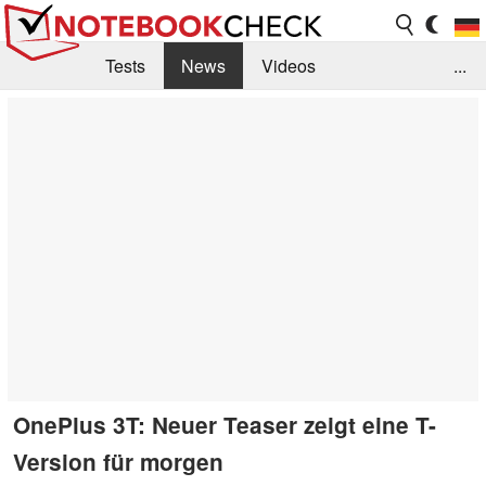
Tests
News
Videos
...
Benchmarks & Tech
Externe Tests
Kaufberatung
Deals
Suche
Jobs
Forum
OnePlus 3T: Neuer Teaser zeigt eine T-
Version für morgen