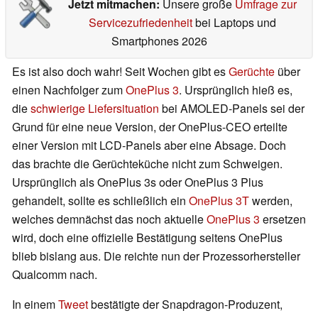
Jetzt mitmachen:
Unsere große
Umfrage zur
Servicezufriedenheit
bei Laptops und
Smartphones 2026
Es ist also doch wahr! Seit Wochen gibt es
Gerüchte
über
einen Nachfolger zum
OnePlus 3
. Ursprünglich hieß es,
die
schwierige Liefersituation
bei AMOLED-Panels sei der
Grund für eine neue Version, der OnePlus-CEO erteilte
einer Version mit LCD-Panels aber eine Absage. Doch
das brachte die Gerüchteküche nicht zum Schweigen.
Ursprünglich als OnePlus 3s oder OnePlus 3 Plus
gehandelt, sollte es schließlich ein
OnePlus 3T
werden,
welches demnächst das noch aktuelle
OnePlus 3
ersetzen
wird, doch eine offizielle Bestätigung seitens OnePlus
blieb bislang aus. Die reichte nun der Prozessorhersteller
Qualcomm nach.
In einem
Tweet
bestätigte der Snapdragon-Produzent,