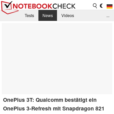
Tests
News
Videos
...
Benchmarks & Tech
Externe Tests
Kaufberatung
Deals
Suche
Jobs
Forum
OnePlus 3T: Qualcomm bestätigt ein
OnePlus 3-Refresh mit Snapdragon 821