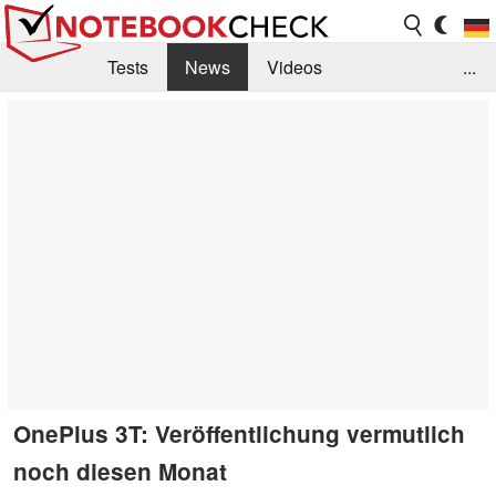
Tests
News
Videos
...
Benchmarks & Tech
Externe Tests
Kaufberatung
Deals
Suche
Jobs
Forum
OnePlus 3T: Veröffentlichung vermutlich
noch diesen Monat