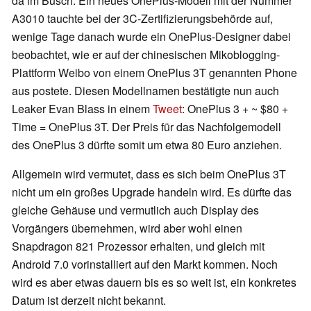
da im Busch. Ein neues OnePlus-Modell mit der Nummer
A3010 tauchte bei der 3C-Zertifizierungsbehörde auf,
wenige Tage danach wurde ein OnePlus-Designer dabei
beobachtet, wie er auf der chinesischen Mikoblogging-
Plattform Weibo von einem OnePlus 3T genannten Phone
aus postete. Diesen Modellnamen bestätigte nun auch
Leaker Evan Blass in einem
Tweet
: OnePlus 3 + ~ $80 +
Time = OnePlus 3T. Der Preis für das Nachfolgemodell
des OnePlus 3 dürfte somit um etwa 80 Euro anziehen.
Allgemein wird vermutet, dass es sich beim OnePlus 3T
nicht um ein großes Upgrade handeln wird. Es dürfte das
gleiche Gehäuse und vermutlich auch Display des
Vorgängers übernehmen, wird aber wohl einen
Snapdragon 821 Prozessor erhalten, und gleich mit
Android 7.0 vorinstalliert auf den Markt kommen. Noch
wird es aber etwas dauern bis es so weit ist, ein konkretes
Datum ist derzeit nicht bekannt.