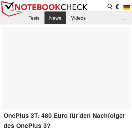
Tests
News
Videos
...
Benchmarks & Tech
Externe Tests
Kaufberatung
Deals
Suche
Jobs
Forum
OnePlus 3T: 480 Euro für den Nachfolger
des OnePlus 3?