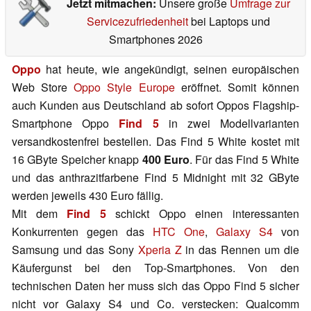
Jetzt mitmachen:
Unsere große
Umfrage zur
Servicezufriedenheit
bei Laptops und
Smartphones 2026
Oppo
hat heute, wie angekündigt, seinen europäischen
Web Store
Oppo Style Europe
eröffnet. Somit können
auch Kunden aus Deutschland ab sofort Oppos Flagship-
Smartphone Oppo
Find 5
in zwei Modellvarianten
versandkostenfrei bestellen. Das Find 5 White kostet mit
16 GByte Speicher knapp
400 Euro
. Für das Find 5 White
und das anthrazitfarbene Find 5 Midnight mit 32 GByte
werden jeweils 430 Euro fällig.
Mit dem
Find 5
schickt Oppo einen interessanten
Konkurrenten gegen das
HTC One
,
Galaxy S4
von
Samsung und das Sony
Xperia Z
in das Rennen um die
Käufergunst bei den Top-Smartphones. Von den
technischen Daten her muss sich das Oppo Find 5 sicher
nicht vor Galaxy S4 und Co. verstecken: Qualcomm