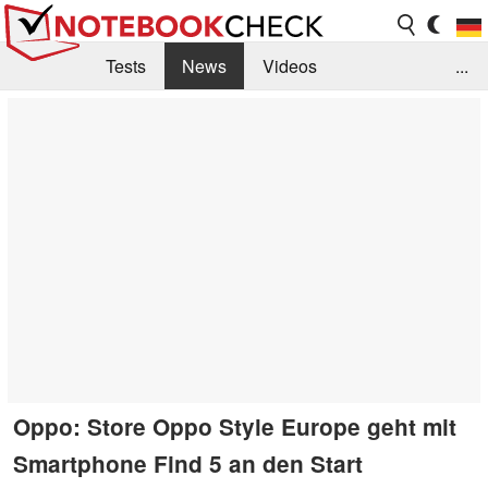
Tests
News
Videos
...
Benchmarks & Tech
Externe Tests
Kaufberatung
Deals
Suche
Jobs
Forum
Oppo: Store Oppo Style Europe geht mit
Smartphone Find 5 an den Start