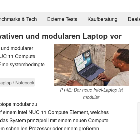
nchmarks & Tech
Externe Tests
Kaufberatung
Deal
novativen und modularen Laptop vor
r und modularer
 NUC 11 Compute
Eine systembedingte
aptop / Notebook
P14E: Der neue Intel-Laptop ist
modular
ptops modular zu
auf einem Intel NUC 11 Compute Element, welches
 das System prinzipiell mit einem neuen Compute
em schnellen Prozessor oder einem größeren