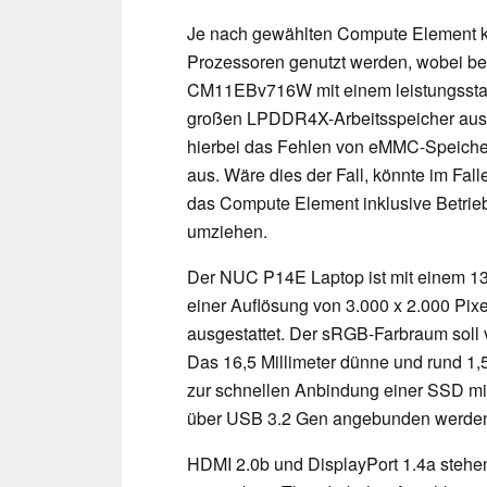
Je nach gewählten Compute Element 
Prozessoren genutzt werden, wobei b
CM11EBv716W mit einem leistungsst
großen LPDDR4X-Arbeitsspeicher ausges
hierbei das Fehlen von eMMC-Speiche
aus. Wäre dies der Fall, könnte im Fa
das Compute Element inklusive Betrie
umziehen.
Der NUC P14E Laptop ist mit einem 13,
einer Auflösung von 3.000 x 2.000 Pix
ausgestattet. Der sRGB-Farbraum soll
Das 16,5 Millimeter dünne und rund 1,
zur schnellen Anbindung einer SSD mi
über USB 3.2 Gen angebunden werde
HDMI 2.0b und DisplayPort 1.4a stehen