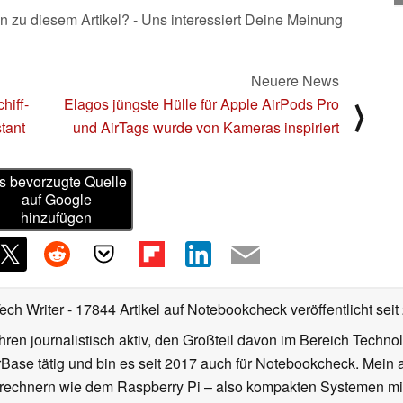
n zu diesem Artikel? - Uns interessiert Deine Meinung
Neuere News
hiff-
Elagos jüngste Hülle für Apple AirPods Pro
⟩
tant
und AirTags wurde von Kameras inspiriert
s bevorzugte Quelle
auf Google
hinzufügen
Tech Writer
- 17844 Artikel auf Notebookcheck veröffentlicht
seit
ahren journalistisch aktiv, den Großteil davon im Bereich Techn
se tätig und bin es seit 2017 auch für Notebookcheck. Mein ak
rechnern wie dem Raspberry Pi – also kompakten Systemen mit