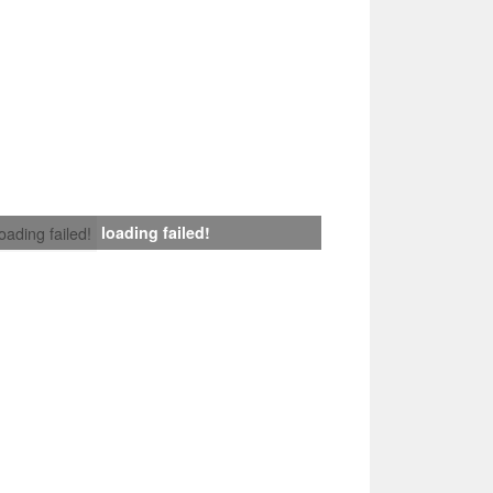
loading failed!
loading failed!