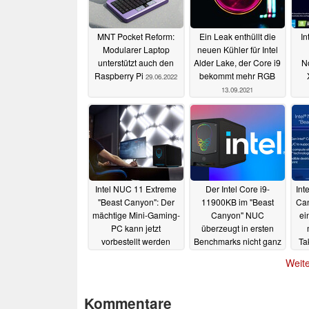
MNT Pocket Reform:
Ein Leak enthüllt die
In
Modularer Laptop
neuen Kühler für Intel
unterstützt auch den
Alder Lake, der Core i9
N
Raspberry Pi
bekommt mehr RGB
29.06.2022
13.09.2021
Intel NUC 11 Extreme
Der Intel Core i9-
Int
"Beast Canyon": Der
11900KB im "Beast
Can
mächtige Mini-Gaming-
Canyon" NUC
ei
PC kann jetzt
überzeugt in ersten
vorbestellt werden
Benchmarks nicht ganz
Ta
22.07.2021
14.06.2021
Weite
Kommentare