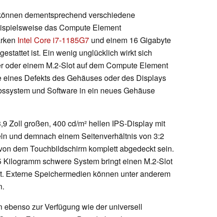
können dementsprechend verschiedene
eispielsweise das Compute Element
arken
Intel Core i7-1185G7
und einem 16 Gigabyte
tattet ist. Ein wenig unglücklich wirkt sich
r oder einem M.2-Slot auf dem Compute Element
lle eines Defekts des Gehäuses oder des Displays
bssystem und Software in ein neues Gehäuse
9 Zoll großen, 400 cd/m² hellen IPS-Display mit
eln und demnach einem Seitenverhältnis von 3:2
 von dem Touchbildschirm komplett abgedeckt sein.
5 Kilogramm schwere System bringt einen M.2-Slot
t. Externe Speichermedien können unter anderem
n.
 ebenso zur Verfügung wie der universell