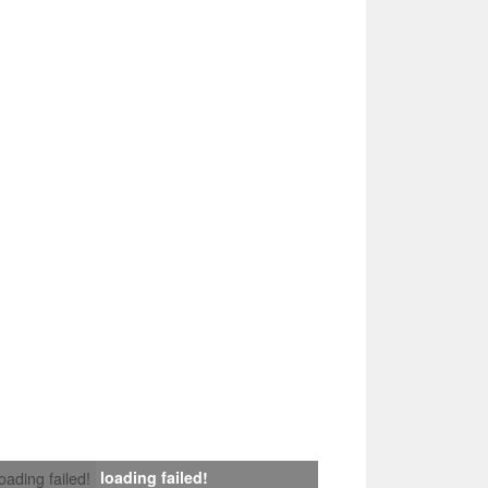
loading failed!
loading failed!