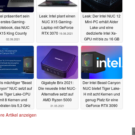
tel präsentiert sein
Leak: Intel plant einen
Leak: Der Intel NUC 12
erstes Gaming-
NUC X15 Gaming-
Mini-PC erhält Alder
otebook, das NUC
Laptop mit GeForce
Lake und eine
X15 King County
RTX 3070
dedizierte Intel Xe-
19.08.2021
GPU mit bis zu 16 GB
02.09.2021
GDDR6
07.08.2021
els mächtiger "Beast
Gigabyte Brix 2021:
Der Intel Beast Canyon
yon" NUC setzt auf
Die neueste Intel NUC-
NUC bietet Tiger Lake-
ne Tiger Lake-CPU
Alternative setzt auf
H mit acht Kernen und
mit 8 Kernen und
AMD Ryzen 5000
genug Platz für eine
ktraten bis 5,3 GHz
GeForce RTX 3090
31.05.2021
09.06.2021
31.05.2021
re Artikel anzeigen