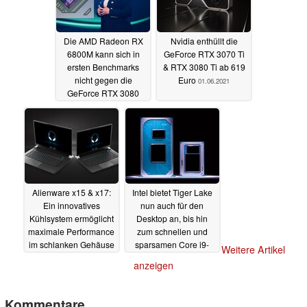
Die AMD Radeon RX
Nvidia enthüllt die
6800M kann sich in
GeForce RTX 3070 Ti
ersten Benchmarks
& RTX 3080 Ti ab 619
nicht gegen die
Euro
01.06.2021
GeForce RTX 3080
behaupten
01.06.2021
Alienware x15 & x17:
Intel bietet Tiger Lake
Ein innovatives
nun auch für den
Kühlsystem ermöglicht
Desktop an, bis hin
maximale Performance
zum schnellen und
im schlanken Gehäuse
sparsamen Core i9-
Weitere Artikel
11900KB
01.06.2021
31.05.2021
anzeigen
Kommentare