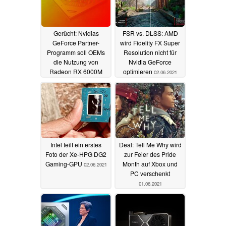
Gerücht: Nvidias
FSR vs. DLSS: AMD
GeForce Partner-
wird Fidelity FX Super
Programm soll OEMs
Resolution nicht für
die Nutzung von
Nvidia GeForce
Radeon RX 6000M
optimieren
02.06.2021
untersagen
03.06.2021
Intel teilt ein erstes
Deal: Tell Me Why wird
Foto der Xe-HPG DG2
zur Feier des Pride
Gaming-GPU
Month auf Xbox und
02.06.2021
PC verschenkt
01.06.2021