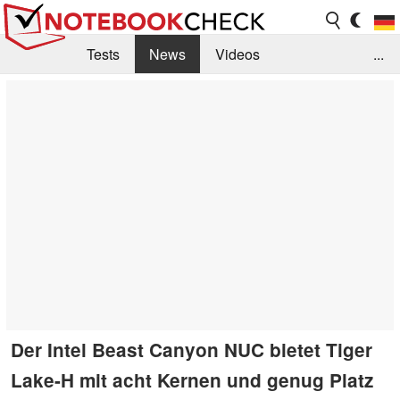
Tests
News
Videos
...
Benchmarks & Tech
Externe Tests
Kaufberatung
Deals
Suche
Jobs
Forum
Der Intel Beast Canyon NUC bietet Tiger
Lake-H mit acht Kernen und genug Platz