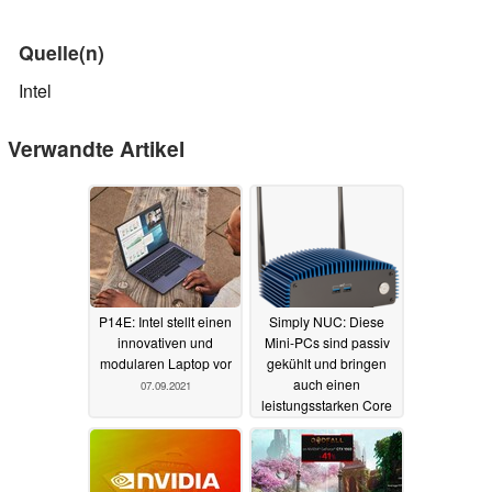
Quelle(n)
Intel
Verwandte Artikel
P14E: Intel stellt einen
Simply NUC: Diese
innovativen und
Mini-PCs sind passiv
modularen Laptop vor
gekühlt und bringen
auch einen
07.09.2021
leistungsstarken Core
i7-Prozessor mit
18.08.2021