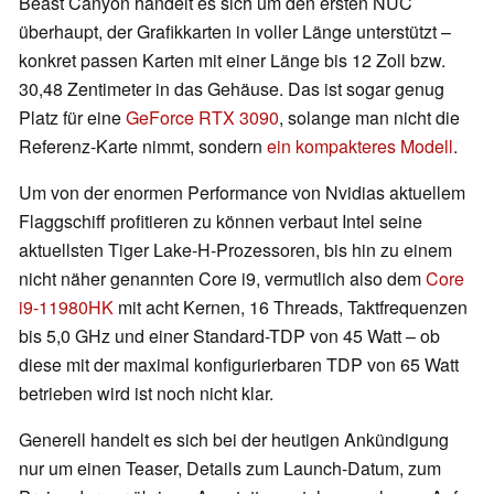
Beast Canyon handelt es sich um den ersten NUC
überhaupt, der Grafikkarten in voller Länge unterstützt –
konkret passen Karten mit einer Länge bis 12 Zoll bzw.
30,48 Zentimeter in das Gehäuse. Das ist sogar genug
Platz für eine
GeForce RTX 3090
, solange man nicht die
Referenz-Karte nimmt, sondern
ein kompakteres Modell
.
Um von der enormen Performance von Nvidias aktuellem
Flaggschiff profitieren zu können verbaut Intel seine
aktuellsten Tiger Lake-H-Prozessoren, bis hin zu einem
nicht näher genannten Core i9, vermutlich also dem
Core
i9-11980HK
mit acht Kernen, 16 Threads, Taktfrequenzen
bis 5,0 GHz und einer Standard-TDP von 45 Watt – ob
diese mit der maximal konfigurierbaren TDP von 65 Watt
betrieben wird ist noch nicht klar.
Generell handelt es sich bei der heutigen Ankündigung
nur um einen Teaser, Details zum Launch-Datum, zum