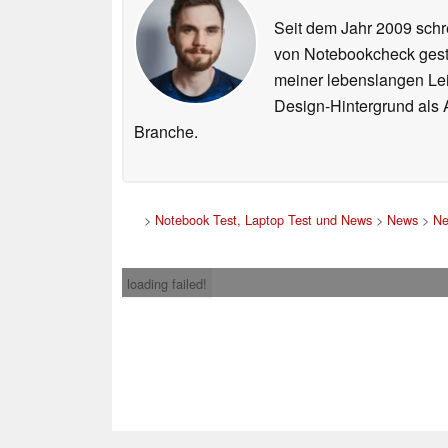
Seit dem Jahr 2009 schre
von Notebookcheck gest
meiner lebenslangen Lei
Design-Hintergrund als A
Branche.
>
Notebook Test, Laptop Test und News
>
News
>
Ne
loading failed!