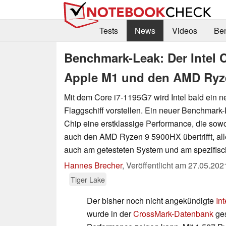
Tests
News
Videos
Be
Benchmark-Leak: Der Intel 
Apple M1 und den AMD Ryz
Mit dem Core i7-1195G7 wird Intel bald ein 
Flaggschiff vorstellen. Ein neuer Benchmark
Chip eine erstklassige Performance, die sow
auch den AMD Ryzen 9 5900HX übertrifft, alle
auch am getesteten System und am spezifis
Hannes Brecher
,
Veröffentlicht am
27.05.202
Tiger Lake
Der bisher noch nicht angekündigte
In
wurde in der
CrossMark-Datenbank
ges