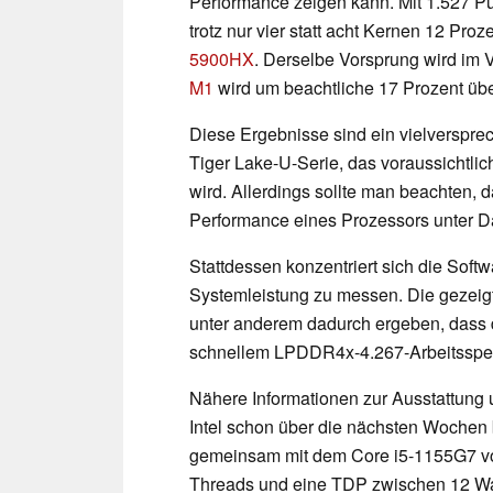
Performance zeigen kann. Mit 1.527 Pun
trotz nur vier statt acht Kernen 12 Pro
5900HX
. Derselbe Vorsprung wird im 
M1
wird um beachtliche 17 Prozent über
Diese Ergebnisse sind ein vielversprech
Tiger Lake-U-Serie, das voraussichtlich
wird. Allerdings sollte man beachten
Performance eines Prozessors unter Da
Stattdessen konzentriert sich die Softw
Systemleistung zu messen. Die gezeigt
unter anderem dadurch ergeben, dass
schnellem LPDDR4x-4.267-Arbeitsspeich
Nähere Informationen zur Ausstattung
Intel schon über die nächsten Wochen
gemeinsam mit dem Core i5-1155G7 vorg
Threads und eine TDP zwischen 12 Watt