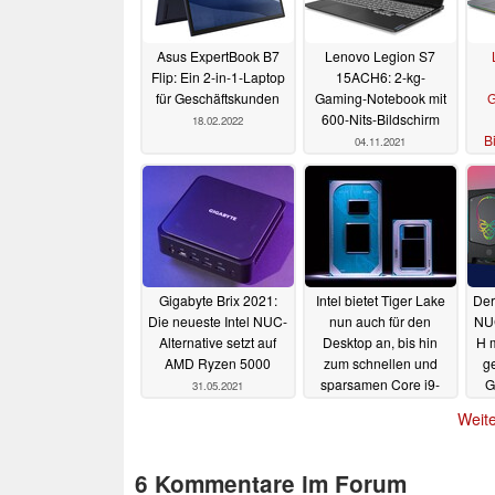
Asus ExpertBook B7
Lenovo Legion S7
Flip: Ein 2-in-1-Laptop
15ACH6: 2-kg-
für Geschäftskunden
Gaming-Notebook mit
G
600-Nits-Bildschirm
18.02.2022
B
04.11.2021
Gigabyte Brix 2021:
Intel bietet Tiger Lake
Der
Die neueste Intel NUC-
nun auch für den
NUC
Alternative setzt auf
Desktop an, bis hin
H m
AMD Ryzen 5000
zum schnellen und
ge
sparsamen Core i9-
G
31.05.2021
11900KB
31.05.2021
Weite
6 Kommentare im Forum