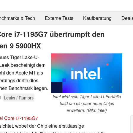
nchmarks & Tech
Externe Tests
Kaufberatung
Deal
Core i7-1195G7 übertrumpft den
en 9 5900HX
neues Tiger Lake-U-
-Leak bescheinigt dem
ohl den Apple M1 als
rdings dürfte dies
chen Benchmark liegen.
Intel wird sein Tiger Lake-U-Portfolio
1
Leaks / Rumors
bald um ein paar neue Chips
erweitern. (Bild: Intel)
tel Core i7-1195G7
ichtet, wobei der Chip eine erstklassige