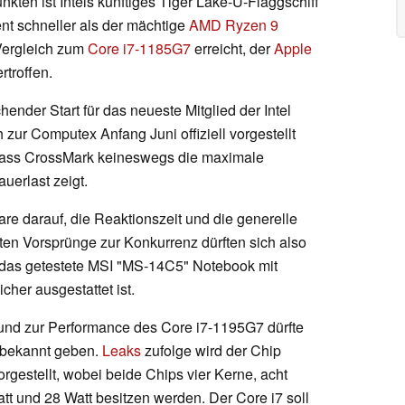
kten ist Intels künftiges Tiger Lake-U-Flaggschiff
zent schneller als der mächtige
AMD Ryzen 9
Vergleich zum
Core i7-1185G7
erreicht, der
Apple
troffen.
ender Start für das neueste Mitglied der Intel
 zur Computex Anfang Juni offiziell vorgestellt
, dass CrossMark keineswegs die maximale
uerlast zeigt.
are darauf, die Reaktionszeit und die generelle
en Vorsprünge zur Konkurrenz dürften sich also
 das getestete MSI "MS-14C5" Notebook mit
er ausgestattet ist.
 und zur Performance des Core i7-1195G7 dürfte
 bekannt geben.
Leaks
zufolge wird der Chip
estellt, wobei beide Chips vier Kerne, acht
 und 28 Watt besitzen werden. Der Core i7 soll