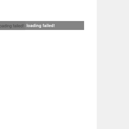
loading failed!
loading failed!