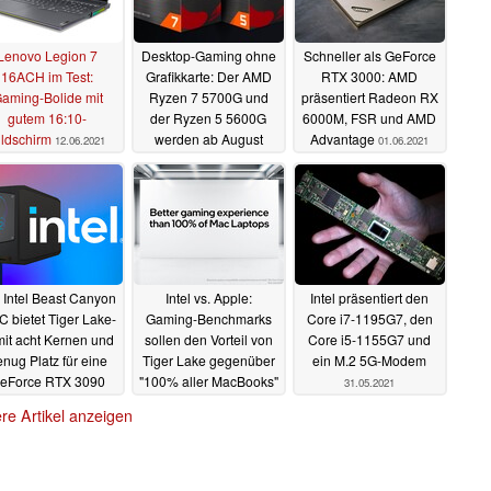
Lenovo Legion 7
Desktop-Gaming ohne
Schneller als GeForce
16ACH im Test:
Grafikkarte: Der AMD
RTX 3000: AMD
aming-Bolide mit
Ryzen 7 5700G und
präsentiert Radeon RX
gutem 16:10-
der Ryzen 5 5600G
6000M, FSR und AMD
ildschirm
werden ab August
Advantage
12.06.2021
01.06.2021
ausgeliefert
01.06.2021
 Intel Beast Canyon
Intel vs. Apple:
Intel präsentiert den
 bietet Tiger Lake-
Gaming-Benchmarks
Core i7-1195G7, den
it acht Kernen und
sollen den Vorteil von
Core i5-1155G7 und
nug Platz für eine
Tiger Lake gegenüber
ein M.2 5G-Modem
eForce RTX 3090
"100% aller MacBooks"
31.05.2021
zeigen
31.05.2021
31.05.2021
re Artikel anzeigen