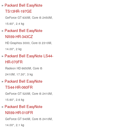
Packard Bell EasyNote
TS13HR-197GE
GeForce GT 630M, Core i5 2450M,
15.60", 2.4 kg
Packard Bell EasyNote
NX69-HR-343CZ
HD Graphics 3000, Core i3 2310M,
14.00", 2 kg
Packard Bell EasyNote LS44-
HR-070FR
Radeon HD 6650M, Core i5
2410M, 17.30", 3 kg
Packard Bell EasyNote
TS44-HR-060FR
GeForce GT 520M, Core i5 2410M,
15.60", 2.6 kg
Packard Bell EasyNote
NX69-HR-010FR
GeForce GT 540M, Core i5 2410M,
14.00", 2.1 kg