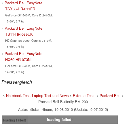
Packard Bell EasyNote
TSX66-HR-011FR
GeForce GT 540M, Core i5 2410M,
15.60", 2.7 kg
Packard Bell EasyNote
TS11-HR-039UK
HD Graphics 3000, Core i5 2410M,
15.60", 2.6 kg
Packard Bell EasyNote
NX69-HR-073NL
GeForce GT 540M, Core i5 2410M,
14.00", 2.2 kg
Preisvergleich
>
Notebook Test, Laptop Test und News
>
Externe Tests
>
Packard Bell
>
Packard Bell Butterfly EM 200
Autor: Stefan Hinum, 19.08.2010 (Update: 9.07.2012)
loading failed!
loading failed!