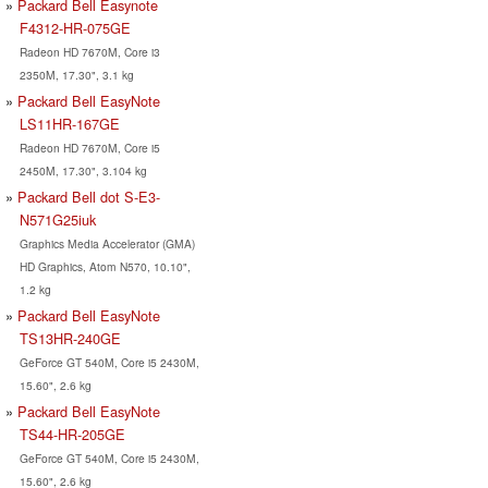
Packard Bell Easynote
F4312-HR-075GE
Radeon HD 7670M, Core i3
2350M, 17.30", 3.1 kg
Packard Bell EasyNote
LS11HR-167GE
Radeon HD 7670M, Core i5
2450M, 17.30", 3.104 kg
Packard Bell dot S-E3-
N571G25iuk
Graphics Media Accelerator (GMA)
HD Graphics, Atom N570, 10.10",
1.2 kg
Packard Bell EasyNote
TS13HR-240GE
GeForce GT 540M, Core i5 2430M,
15.60", 2.6 kg
Packard Bell EasyNote
TS44-HR-205GE
GeForce GT 540M, Core i5 2430M,
15.60", 2.6 kg