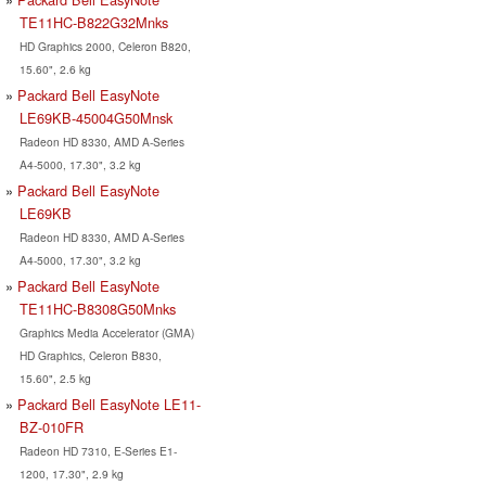
TE11HC-B822G32Mnks
HD Graphics 2000, Celeron B820,
15.60", 2.6 kg
Packard Bell EasyNote
LE69KB-45004G50Mnsk
Radeon HD 8330, AMD A-Series
A4-5000, 17.30", 3.2 kg
Packard Bell EasyNote
LE69KB
Radeon HD 8330, AMD A-Series
A4-5000, 17.30", 3.2 kg
Packard Bell EasyNote
TE11HC-B8308G50Mnks
Graphics Media Accelerator (GMA)
HD Graphics, Celeron B830,
15.60", 2.5 kg
Packard Bell EasyNote LE11-
BZ-010FR
Radeon HD 7310, E-Series E1-
1200, 17.30", 2.9 kg