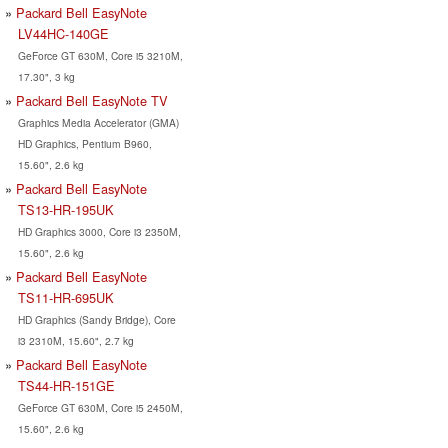
Packard Bell EasyNote
LV44HC-140GE
GeForce GT 630M, Core i5 3210M,
17.30", 3 kg
Packard Bell EasyNote TV
Graphics Media Accelerator (GMA)
HD Graphics, Pentium B960,
15.60", 2.6 kg
Packard Bell EasyNote
TS13-HR-195UK
HD Graphics 3000, Core i3 2350M,
15.60", 2.6 kg
Packard Bell EasyNote
TS11-HR-695UK
HD Graphics (Sandy Bridge), Core
i3 2310M, 15.60", 2.7 kg
Packard Bell EasyNote
TS44-HR-151GE
GeForce GT 630M, Core i5 2450M,
15.60", 2.6 kg