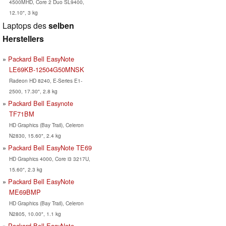
4500MHD, Core 2 Duo SL9400,
12.10", 3 kg
Laptops des
selben
Herstellers
Packard Bell EasyNote
LE69KB-12504G50MNSK
Radeon HD 8240, E-Series E1-
2500, 17.30", 2.8 kg
Packard Bell Easynote
TF71BM
HD Graphics (Bay Trail), Celeron
N2830, 15.60", 2.4 kg
Packard Bell EasyNote TE69
HD Graphics 4000, Core i3 3217U,
15.60", 2.3 kg
Packard Bell EasyNote
ME69BMP
HD Graphics (Bay Trail), Celeron
N2805, 10.00", 1.1 kg
Packard Bell EasyNote