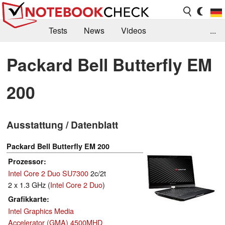
Tests
News
Videos
...
Benchmarks & Tech
Externe Tests
Packard Bell Butterfly EM
Kaufberatung
Deals
Suche
Jobs
200
Forum
Ausstattung / Datenblatt
Packard Bell Butterfly EM 200
Prozessor
Intel Core 2 Duo SU7300
2c/2t
2 x 1.3 GHz (
Intel Core 2 Duo
)
Grafikkarte
Intel Graphics Media
Accelerator (GMA) 4500MHD