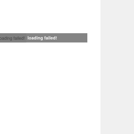
loading failed!
loading failed!