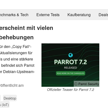
nchmarks & Tech
Externe Tests
Kaufberatung
Deal
erscheint mit vielen
rbehebungen
r den „Copy Fail“-
Aktualisierungen für
s und eine stärkere
befindet sich Parrot
der Debian-Upstream-
ⓘ Parrot Security
öffentlicht am
Offizieller Teaser für Parrot 7.2
Desktop
s (IoT)