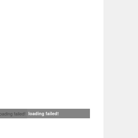
loading failed!
loading failed!