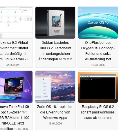
roxmox 9.2 Virtual
Debian-basiertes
OnePlus behebt
nvironment startet
TileOS 2.0 erscheint
OxygenOS Bootloop-
tandardmäßig mit
mit umfangreichen
Fehler und setzt
m Linux-Kernel 7.0
Änderungen
Auslieferung fort
20.05.2026
22.05.2026
19.05.2026
novo ThinkPad X9
Zorin OS 18.1 optimiert
Raspberry Pi OS 6.2
15p: 15-Zöller mit
die Erkennung von
schafft passwortloses
GB RAM und 1.100-
Windows-Apps
sudo ab
15.04.2026
Nit-OLED jetzt
16.04.2026
estellbar
12.05.2026