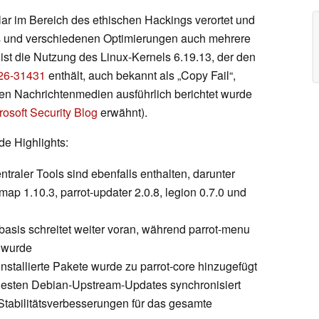
klar im Bereich des ethischen Hackings verortet und
s und verschiedenen Optimierungen auch mehrere
ist die Nutzung des Linux-Kernels 6.19.13, der den
26-31431
enthält, auch bekannt als „Copy Fail“,
erten Nachrichtenmedien ausführlich berichtet wurde
rosoft Security Blog
erwähnt).
de Highlights:
traler Tools sind ebenfalls enthalten, darunter
map 1.10.3, parrot-updater 2.0.8, legion 0.7.0 und
asis schreitet weiter voran, während parrot-menu
 wurde
installierte Pakete wurde zu parrot-core hinzugefügt
uesten Debian-Upstream-Updates synchronisiert
d Stabilitätsverbesserungen für das gesamte