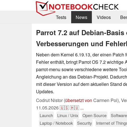
Tests
News
Videos
Be
Parrot 7.2 auf Debian-Basis 
Verbesserungen und Fehle
Neben dem Kernel 6.19.13, der einen Patch fü
Fehler enthält, bringt Parrot OS 7.2 wichtige 
parrot-menu sowie verschiedene weitere Tool
Angleichung an das Debian-Projekt. Dadurch 
mit dieser Version auf dem aktuellen Stand 
Updates.
Codrut Nistor (
übersetzt von
Carmen Pol),
Ver
11.05.2026
🇺🇸
🇭🇺
...
Launch
Linux / Unix
Open Source
Software
Laptop / Notebook
Security
Internet of Thing