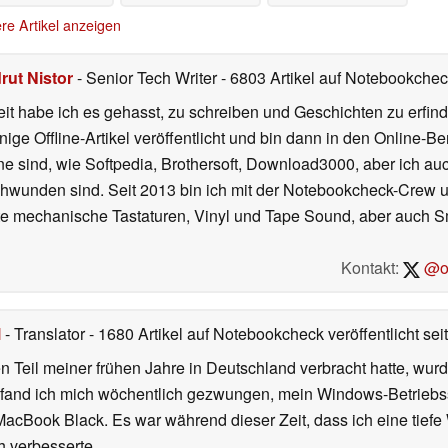
re Artikel anzeigen
rut Nistor
- Senior Tech Writer
- 6803 Artikel auf Notebookcheck
t habe ich es gehasst, zu schreiben und Geschichten zu erfind
inige Offline-Artikel veröffentlicht und bin dann in den Online-
ne sind, wie Softpedia, Brothersoft, Download3000, aber ich au
chwunden sind. Seit 2013 bin ich mit der Notebookcheck-Crew un
gute mechanische Tastaturen, Vinyl und Tape Sound, aber auch 
Kontakt:
@on
l
- Translator
- 1680 Artikel auf Notebookcheck veröffentlicht
sei
 Teil meiner frühen Jahre in Deutschland verbracht hatte, wur
7 fand ich mich wöchentlich gezwungen, mein Windows-Betriebssy
MacBook Black. Es war während dieser Zeit, dass ich eine tiefe
h verbesserte.