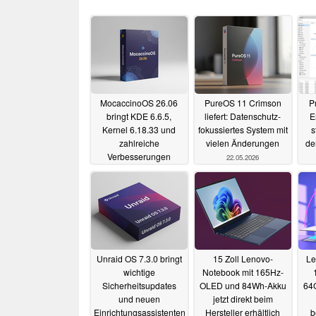
MocaccinoOS 26.06
PureOS 11 Crimson
P
bringt KDE 6.6.5,
liefert: Datenschutz-
E
Kernel 6.18.33 und
fokussiertes System mit
s
zahlreiche
vielen Änderungen
de
Verbesserungen
22.05.2026
03.06.2026
Unraid OS 7.3.0 bringt
15 Zoll Lenovo-
Le
wichtige
Notebook mit 165Hz-
Sicherheitsupdates
OLED und 84Wh-Akku
64
und neuen
jetzt direkt beim
Einrichtungsassistenten
Hersteller erhältlich
b