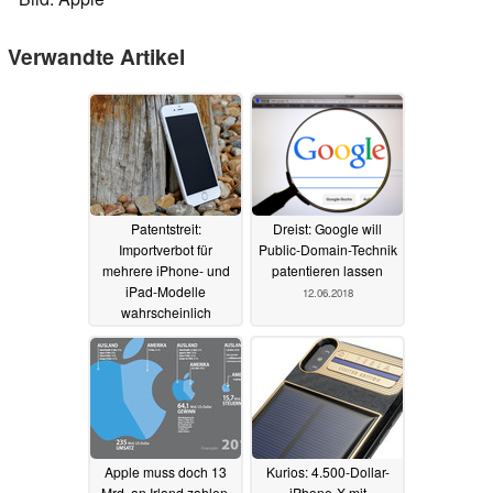
Verwandte Artikel
Patentstreit:
Dreist: Google will
Importverbot für
Public-Domain-Technik
mehrere iPhone- und
patentieren lassen
iPad-Modelle
12.06.2018
wahrscheinlich
12.09.2018
Apple muss doch 13
Kurios: 4.500-Dollar-
Mrd. an Irland zahlen,
iPhone-X mit