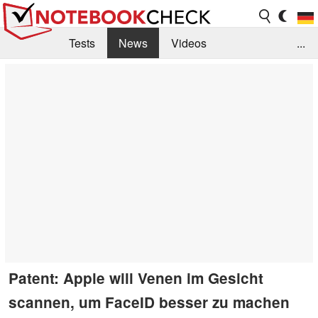
Tests
News
Videos
...
Benchmarks & Tech
Externe Tests
Kaufberatung
Deals
Suche
Jobs
Forum
Patent: Apple will Venen im Gesicht
scannen, um FaceID besser zu machen