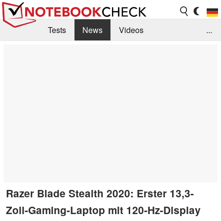
Tests
News
Videos
...
Benchmarks & Tech
Externe Tests
Kaufberatung
Deals
Suche
Jobs
Forum
Razer Blade Stealth 2020: Erster 13,3-
Zoll-Gaming-Laptop mit 120-Hz-Display