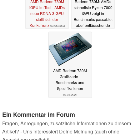
AMD Radeon 780M
Radeon 780M: AMDs
iGPU im Test - AMDs
schnellste Ryzen 7000
neue RDNA-3-GPU
iGPU zeigt in
stellt sich der
Benchmarks passable,
Konkurrenz
aber enttäuschende
03.05.2023
Fortschritte
01.02.2023
AMD Radeon 780M
Grafikkarte -
Benchmarks und
Spezifikationen
10.01.2023
Ein Kommentar im Forum
Fragen, Anregungen, zusätzliche Informationen zu diesem
Artikel? - Uns interessiert Deine Meinung (auch ohne
Anmeldung möglich)!