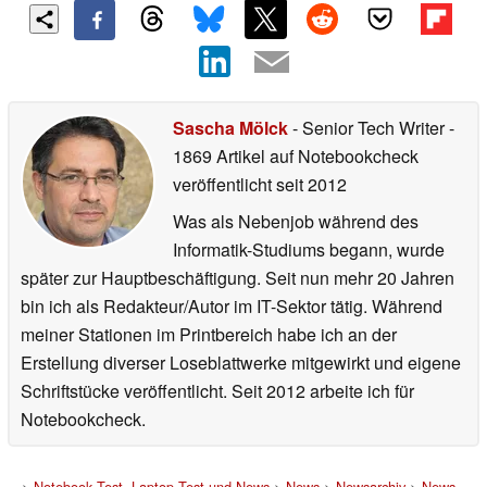
Sascha Mölck
- Senior Tech Writer
-
1869 Artikel auf Notebookcheck
veröffentlicht
seit 2012
Was als Nebenjob während des
Informatik-Studiums begann, wurde
später zur Hauptbeschäftigung. Seit nun mehr 20 Jahren
bin ich als Redakteur/Autor im IT-Sektor tätig. Während
meiner Stationen im Printbereich habe ich an der
Erstellung diverser Loseblattwerke mitgewirkt und eigene
Schriftstücke veröffentlicht. Seit 2012 arbeite ich für
Notebookcheck.
>
Notebook Test, Laptop Test und News
>
News
>
Newsarchiv
>
News