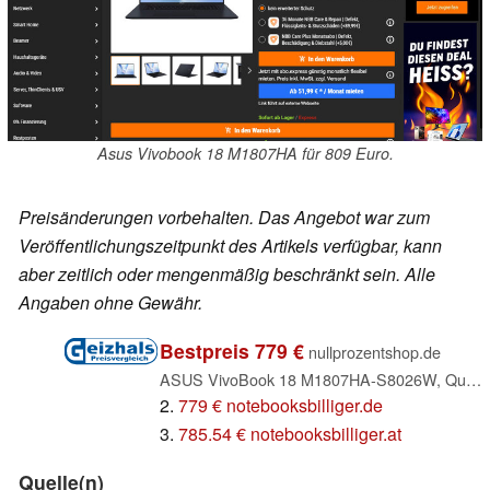
Asus Vivobook 18 M1807HA für 809 Euro.
Preisänderungen vorbehalten. Das Angebot war zum
Veröffentlichungszeitpunkt des Artikels verfügbar, kann
aber zeitlich oder mengenmäßig beschränkt sein. Alle
Angaben ohne Gewähr.
Bestpreis 779 €
nullprozentshop.de
ASUS VivoBook 18 M1807HA-S8026W, Quiet Blue, Ryzen 7 260, 16GB RAM, 512GB SSD, DE (90NB15P1-M00280)
2.
779 € notebooksbilliger.de
3.
785.54 € notebooksbilliger.at
Quelle(n)