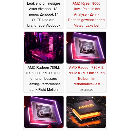
Leak enthüllt riesiges
AMD Ryzen 8000
Asus Vivobook 18,
Hawk Point in der
neues Zenbook 14
Analyse - Zen4-
OLED und drei
Refresh gewinnt gegen
brandneue Vivobook
Meteor Lake bei
16 vor CES-Launch
Leistung und GPU
16.12.2024
11.02.2024
AMD Radeon 780M,
AMD Radeon 780M &
RX 6000 und RX 7000
760M iGPUs mit neuen
erhalten bessere
Treibern im
Gaming-Performance
Performance-Test
dank Fluid Motion
09.08.2023
Frame Generation
11.01.2024