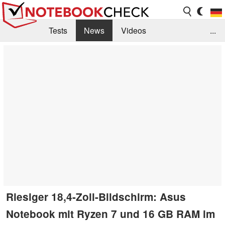
Tests
News
Videos
...
Benchmarks & Tech
Externe Tests
Kaufberatung
Deals
Suche
Jobs
Forum
Riesiger 18,4-Zoll-Bildschirm: Asus
Notebook mit Ryzen 7 und 16 GB RAM im