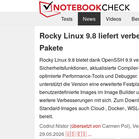
Tests
News
Videos
Be
Rocky Linux 9.8 liefert ver
Pakete
Rocky Linux 9.8 bietet dank OpenSSH 9.9 ve
Sicherheitsfunktionen, aktualisierte Compiler
optimierte Performance-Tools und Debugger.
unterstützt die Version eine erweiterte Festpla
benutzerdefinierte Images im Image Builder u
weitere Verbesserungen mit sich. Zum Down
Standard-Images auch Cloud-, Docker-, WSL
bereit.
Codrut Nistor (
übersetzt von
Carmen Pol),
Ver
29.05.2026
🇺🇸
🇪🇸
...