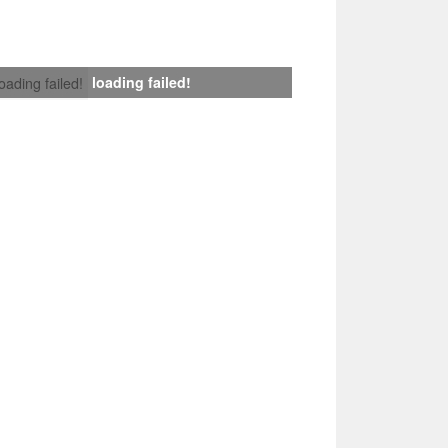
loading failed!
loading failed!