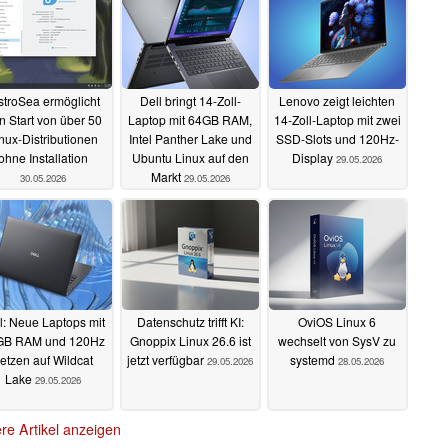
stroSea ermöglicht
Dell bringt 14-Zoll-
Lenovo zeigt leichten
n Start von über 50
Laptop mit 64GB RAM,
14-Zoll-Laptop mit zwei
nux-Distributionen
Intel Panther Lake und
SSD-Slots und 120Hz-
ohne Installation
Ubuntu Linux auf den
Display
29.05.2026
Markt
30.05.2026
29.05.2026
l: Neue Laptops mit
Datenschutz trifft KI:
OviOS Linux 6
GB RAM und 120Hz
Gnoppix Linux 26.6 ist
wechselt von SysV zu
etzen auf Wildcat
jetzt verfügbar
systemd
29.05.2026
28.05.2026
Lake
29.05.2026
re Artikel anzeigen