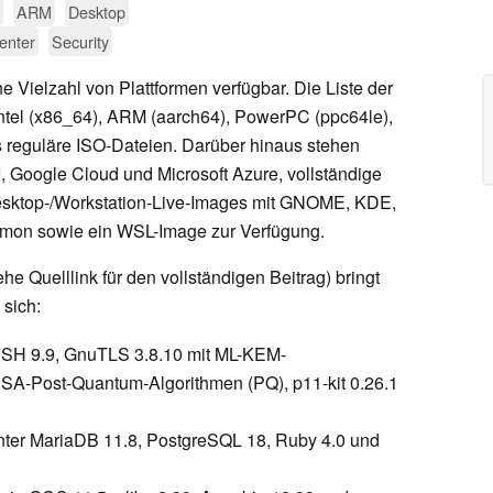
ARM
Desktop
enter
Security
e Vielzahl von Plattformen verfügbar. Die Liste der
ntel (x86_64), ARM (aarch64), PowerPC (ppc64le),
s reguläre ISO-Dateien. Darüber hinaus stehen
 Google Cloud und Microsoft Azure, vollständige
esktop-/Workstation-Live-Images mit GNOME, KDE,
n sowie ein WSL-Image zur Verfügung.
iehe Quelllink für den vollständigen Beitrag) bringt
 sich:
SSH 9.9, GnuTLS 3.8.10 mit ML-KEM-
SA-Post-Quantum-Algorithmen (PQ), p11-kit 0.26.1
unter MariaDB 11.8, PostgreSQL 18, Ruby 4.0 und