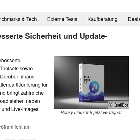
nchmarks & Tech
Externe Tests
Kaufberatung
Deal
besserte Sicherheit und Update-
rbesserte
-Toolsets sowie
 Darüber hinaus
ttenpartitionierung für
nd bringt zahlreiche
load stehen neben
ⓘ QuillBot
- und Live-Images
Rocky Linux 9.8 jetzt verfügbar
öffentlicht am