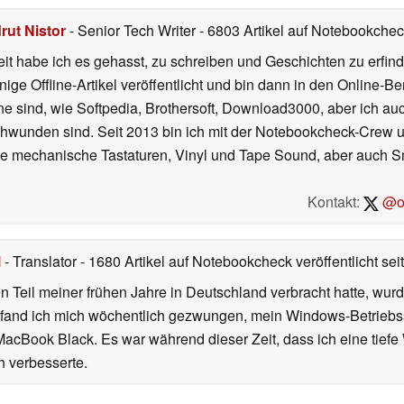
rut Nistor
- Senior Tech Writer
- 6803 Artikel auf Notebookcheck
t habe ich es gehasst, zu schreiben und Geschichten zu erfind
inige Offline-Artikel veröffentlicht und bin dann in den Online-
ne sind, wie Softpedia, Brothersoft, Download3000, aber ich au
chwunden sind. Seit 2013 bin ich mit der Notebookcheck-Crew un
gute mechanische Tastaturen, Vinyl und Tape Sound, aber auch 
Kontakt:
@on
l
- Translator
- 1680 Artikel auf Notebookcheck veröffentlicht
sei
 Teil meiner frühen Jahre in Deutschland verbracht hatte, wur
7 fand ich mich wöchentlich gezwungen, mein Windows-Betriebssy
MacBook Black. Es war während dieser Zeit, dass ich eine tiefe
h verbesserte.