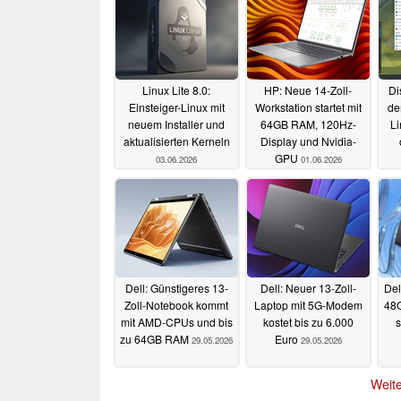
Linux Lite 8.0:
HP: Neue 14-Zoll-
Di
Einsteiger-Linux mit
Workstation startet mit
de
neuem Installer und
64GB RAM, 120Hz-
Li
aktualisierten Kerneln
Display und Nvidia-
GPU
03.06.2026
01.06.2026
Dell: Günstigeres 13-
Dell: Neuer 13-Zoll-
Del
Zoll-Notebook kommt
Laptop mit 5G-Modem
48
mit AMD-CPUs und bis
kostet bis zu 6.000
s
zu 64GB RAM
Euro
29.05.2026
29.05.2026
Weite