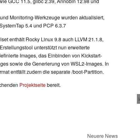
ie GCC 11.5, glibc 2.39, Annobin 12.98 und
und Monitoring-Werkzeuge wurden aktualisiert,
, SystemTap 5.4 und PCP 6.3.7
lset enthält Rocky Linux 9.8 auch LLVM 21.1.8,
rstellungstool unterstützt nun erweiterte
definierte Images, das Einbinden von Kickstart-
mages sowie die Generierung von WSL2-Images. In
 entfällt zudem die separate /boot-Partition.
echenden
Projektseite
bereit.
Neuere News