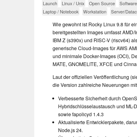
Launch
Linux / Unix
Open Source
Software
Laptop / Notebook
Workstation
Server/Datac
Wie gewohnt ist Rocky Linux 9.8 für ein
bereitgestellten Images umfasst AMD/I
IBM Z (s390x) und RISC-V (riscv64) al
generische Cloud-Images für AWS AMI,
und minimale Docker-Images (OCI), D
MATE, GNOMELITE, XFCE und Cinnamo
Laut der offiziellen Veröffentlichung (s
die Version zahlreiche Neuerungen mit
Verbesserte Sicherheit durch Open
Hybridschlüsselaustausch und ML-D
sowie fapolicyd 1.4.3
Aktualisierte Entwicklerpakete, dar
Node.js 24.