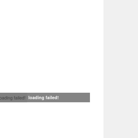
loading failed!
loading failed!