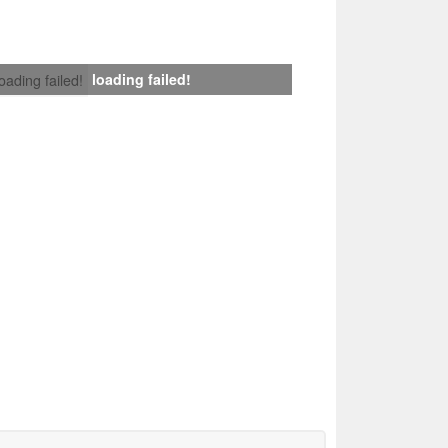
loading failed!
loading failed!