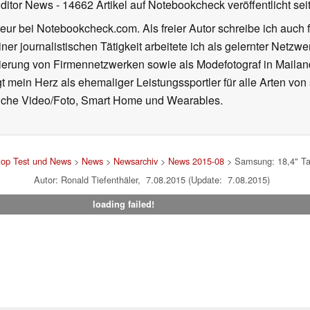
Editor News
- 14662 Artikel auf Notebookcheck veröffentlicht
sei
eur bei Notebookcheck.com. Als freier Autor schreibe ich auch 
ner journalistischen Tätigkeit arbeitete ich als gelernter Netzw
ierung von Firmennetzwerken sowie als Modefotograf in Mailan
 mein Herz als ehemaliger Leistungssportler für alle Arten von
reiche Video/Foto, Smart Home und Wearables.
top Test und News
>
News
>
Newsarchiv
>
News 2015-08
> Samsung: 18,4" Ta
Autor: Ronald Tiefenthäler, 7.08.2015 (Update: 7.08.2015)
loading failed!