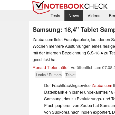
Tests
News
Videos
Be
Samsung: 18,4" Tablet Samp
Zauba.com listet Frachtpapiere, laut denen S
Wochen mehrere Ausführungen eines riesigen
mit der internen Bezeichnung S.S-18.4 zu T
geschickt hat.
Ronald Tiefenthäler
,
Veröffentlicht am
07.08.
Leaks / Rumors
Tablet
Der Frachttrackingservice
Zauba.com
l
Datenbank ein bisher unbekanntes 18,4
Samsung, das zu Evaluierungs- und Te
Frachtpapieren von Zauba hat Samsung
von Südkorea nach Indien exportiert. D