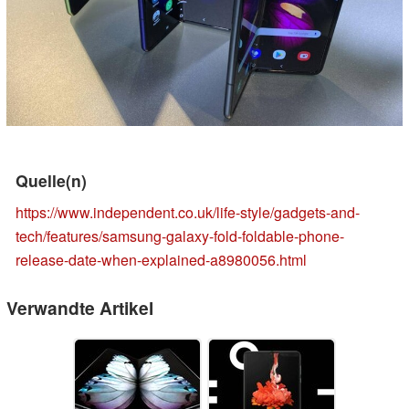
Quelle(n)
https://www.independent.co.uk/life-style/gadgets-and-
tech/features/samsung-galaxy-fold-foldable-phone-
release-date-when-explained-a8980056.html
Verwandte Artikel