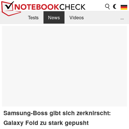
Tests
News
Videos
...
Benchmarks & Tech
Externe Tests
Kaufberatung
Deals
Suche
Jobs
Forum
Samsung-Boss gibt sich zerknirscht:
Galaxy Fold zu stark gepusht