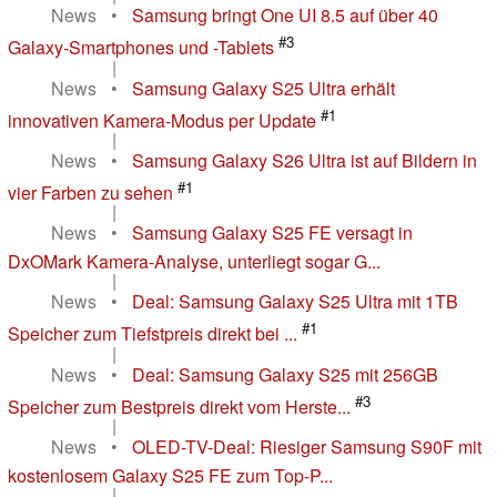
News
•
Samsung bringt One UI 8.5 auf über 40
#3
Galaxy-Smartphones und -Tablets
|
News
•
Samsung Galaxy S25 Ultra erhält
#1
innovativen Kamera-Modus per Update
|
News
•
Samsung Galaxy S26 Ultra ist auf Bildern in
#1
vier Farben zu sehen
|
News
•
Samsung Galaxy S25 FE versagt in
DxOMark Kamera-Analyse, unterliegt sogar G...
|
News
•
Deal: Samsung Galaxy S25 Ultra mit 1TB
#1
Speicher zum Tiefstpreis direkt bei ...
|
News
•
Deal: Samsung Galaxy S25 mit 256GB
#3
Speicher zum Bestpreis direkt vom Herste...
|
News
•
OLED-TV-Deal: Riesiger Samsung S90F mit
kostenlosem Galaxy S25 FE zum Top-P...
|