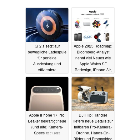
Qi 2.1 setzt auf
Apple 2025 Roadmap:
bewegliche Ladespule
Bloomberg-Analyst
für perfekte
nennt viel Neues wie
Ausrichtung und
Apple Watch SE
effizientere
Redesign, iPhone Air,
Smartphone-
M4 Mac Studio und
Ladevorgänge auch im
mehr
12.01.2025
Auto
12.01.2025
Apple iPhone 17 Pro:
DJI Flip: Händler
Leaker bekräftigt neue
liefern neue Details zur
(und alte) Kamera-
faltbaren Pro-Kamera-
Specs
Drohne. Hands-On-
12.01.2025
Bilder und Promovideo