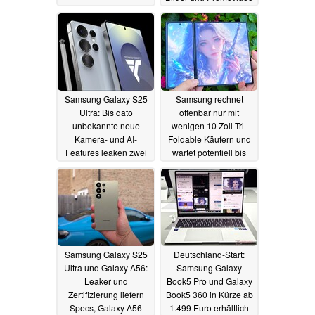
vor dem Launch
12.01.2025
Samsung Galaxy S25
Samsung rechnet
Ultra: Bis dato
offenbar nur mit
unbekannte neue
wenigen 10 Zoll Tri-
Kamera- und AI-
Foldable Käufern und
Features leaken zwei
wartet potentiell bis
Wochen vor Launch
2026
09.01.2025
10.01.2025
Samsung Galaxy S25
Deutschland-Start:
Ultra und Galaxy A56:
Samsung Galaxy
Leaker und
Book5 Pro und Galaxy
Zertifizierung liefern
Book5 360 in Kürze ab
Specs, Galaxy A56
1.499 Euro erhältlich