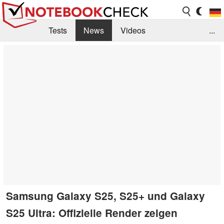
Tests
News
Videos
...
Benchmarks & Tech
Externe Tests
Kaufberatung
Deals
Suche
Jobs
Forum
Samsung Galaxy S25, S25+ und Galaxy
S25 Ultra: Offizielle Render zeigen