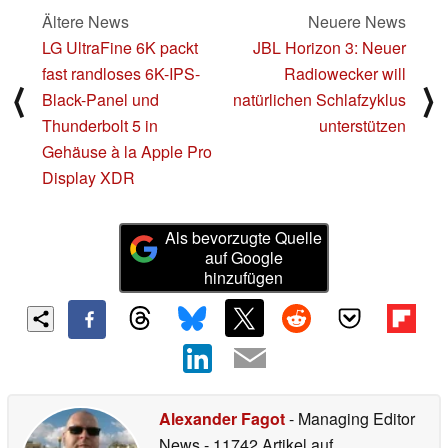
Ältere News
Neuere News
LG UltraFine 6K packt
JBL Horizon 3: Neuer
fast randloses 6K-IPS-
Radiowecker will
⟨
⟩
Black-Panel und
natürlichen Schlafzyklus
Thunderbolt 5 in
unterstützen
Gehäuse à la Apple Pro
Display XDR
Als bevorzugte Quelle
auf Google
hinzufügen
Alexander Fagot
- Managing Editor
News
- 11742 Artikel auf