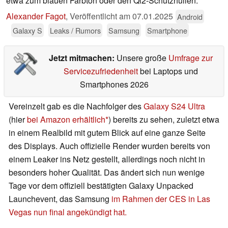
etwa zum blauen Farbton oder den Qi2-Schutzhüllen.
Alexander Fagot
,
Veröffentlicht am
07.01.2025
Android
Galaxy S
Leaks / Rumors
Samsung
Smartphone
Jetzt mitmachen:
Unsere große
Umfrage zur
Servicezufriedenheit
bei Laptops und
Smartphones 2026
Vereinzelt gab es die Nachfolger des
Galaxy S24 Ultra
(hier
bei Amazon erhältlich
) bereits zu sehen, zuletzt etwa
in einem Realbild mit gutem Blick auf eine ganze Seite
des Displays. Auch offizielle Render wurden bereits von
einem Leaker ins Netz gestellt, allerdings noch nicht in
besonders hoher Qualität. Das ändert sich nun wenige
Tage vor dem offiziell bestätigten Galaxy Unpacked
Launchevent, das Samsung
im Rahmen der CES in Las
Vegas nun final angekündigt hat.