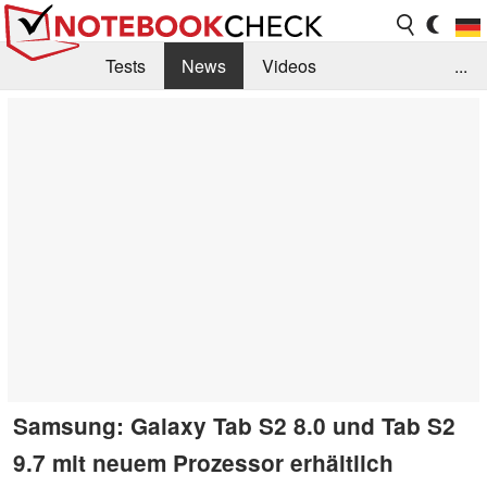
Tests
News
Videos
...
Benchmarks & Tech
Externe Tests
Kaufberatung
Deals
Suche
Jobs
Forum
Samsung: Galaxy Tab S2 8.0 und Tab S2
9.7 mit neuem Prozessor erhältlich