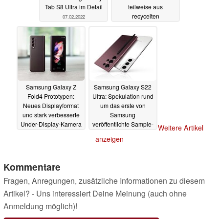
Tab S8 Ultra im Detail
teilweise aus
recycelten
07.02.2022
Fischernetzen
07.02.2022
Samsung Galaxy Z
Samsung Galaxy S22
Fold4 Prototypen:
Ultra: Spekulation rund
Neues Displayformat
um das erste von
und stark verbesserte
Samsung
Under-Display-Kamera
veröffentlichte Sample-
Weitere Artikel
Photo aus der neuen
07.02.2022
anzeigen
Kamera
06.02.2022
Kommentare
Fragen, Anregungen, zusätzliche Informationen zu diesem
Artikel? - Uns interessiert Deine Meinung (auch ohne
Anmeldung möglich)!