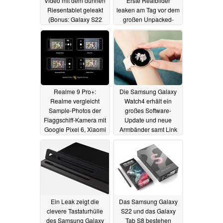
Video mit dem dünnen
Erste Realbilder
Riesentablet geleakt
leaken am Tag vor dem
(Bonus: Galaxy S22
großen Unpacked-
Ultra)
Event
08.02.2022
08.02.2022
Realme 9 Pro+:
Die Samsung Galaxy
Realme vergleicht
Watch4 erhält ein
Sample-Photos der
großes Software-
Flaggschiff-Kamera mit
Update und neue
Google Pixel 6, Xiaomi
Armbänder samt Link
12 und Samsung
Bracelet
07.02.2022
Galaxy S21 Ultra
07.02.2022
Ein Leak zeigt die
Das Samsung Galaxy
clevere Tastaturhülle
S22 und das Galaxy
des Samsung Galaxy
Tab S8 bestehen