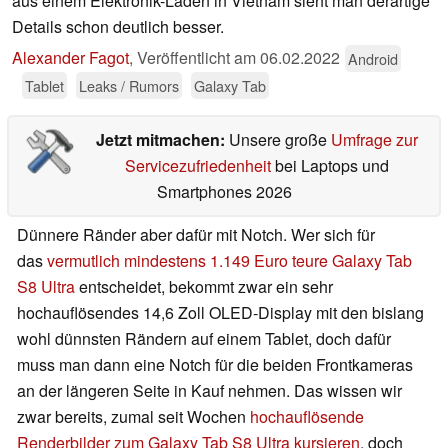
aus einem Elektronik-Laden in Vietnam sieht man derartige
Details schon deutlich besser.
Alexander Fagot
,
Veröffentlicht am
06.02.2022
Android
Tablet
Leaks / Rumors
Galaxy Tab
Jetzt mitmachen:
Unsere große
Umfrage zur
Servicezufriedenheit
bei Laptops und
Smartphones 2026
Dünnere Ränder aber dafür mit Notch. Wer sich für
das
vermutlich mindestens 1.149 Euro teure Galaxy Tab
S8 Ultra
entscheidet, bekommt zwar ein sehr
hochauflösendes 14,6 Zoll OLED-Display mit den bislang
wohl dünnsten Rändern auf einem Tablet, doch dafür
muss man dann eine Notch für die beiden Frontkameras
an der längeren Seite in Kauf nehmen. Das wissen wir
zwar bereits, zumal seit Wochen
hochauflösende
Renderbilder zum Galaxy Tab S8 Ultra kursieren
, doch