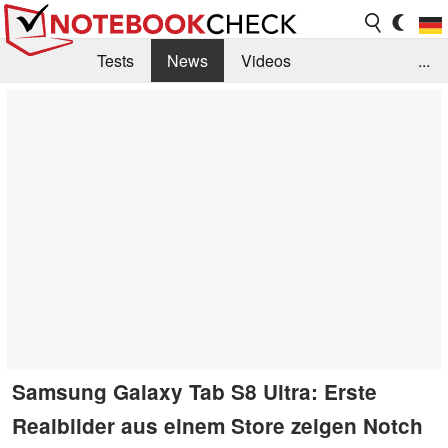
Tests
News
Videos
...
Benchmarks & Tech
Externe Tests
Kaufberatung
Deals
Suche
Jobs
Forum
Samsung Galaxy Tab S8 Ultra: Erste
Realbilder aus einem Store zeigen Notch