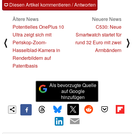
Diesen Artikel kommentieren / Antworten
Ältere News
Neuere News
Potentielles OnePlus 10
C530: Neue
Ultra zeigt sich mit
Smartwatch startet für
⟨
⟩
Periskop-Zoom-
rund 32 Euro mit zwei
Hasselblad-Kamera in
Armbändern
Renderbildern auf
Patentbasis
Als bevorzugte Quelle
auf Google
hinzufügen