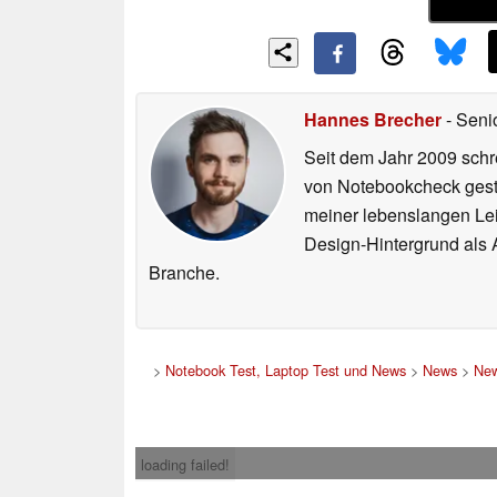
Hannes Brecher
- Seni
Seit dem Jahr 2009 schre
von Notebookcheck gest
meiner lebenslangen Lei
Design-Hintergrund als A
Branche.
>
Notebook Test, Laptop Test und News
>
News
>
New
loading failed!