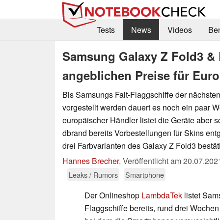
Tests
News
Videos
Be
Samsung Galaxy Z Fold3 & Fl
angeblichen Preise für Euro
Bis Samsungs Falt-Flaggschiffe der nächsten 
vorgestellt werden dauert es noch ein paar 
europäischer Händler listet die Geräte aber s
dbrand bereits Vorbestellungen für Skins en
drei Farbvarianten des Galaxy Z Fold3 bestäti
Hannes Brecher
,
Veröffentlicht am
20.07.202
Leaks / Rumors
Smartphone
Der Onlineshop
LambdaTek
listet Sam
Flaggschiffe bereits, rund drei Woche