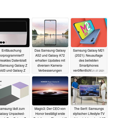
Enttäuschung
Das Samsung Galaxy
Samsung Galaxy M21
vorprogrammiert?
A52 und Galaxy A72
(2021): Neuauflage
leaktes Datenblatt
erhalten Updates mit
des beliebten
 Samsung Galaxy Z
diversen Kamera-
Smartphones
old3 und Galaxy Z
Verbesserungen
veröffentlicht
21.07.2021
Flip3 mit Negativ-
21.07.2021
rraschung
24.07.2021
amsung lädt zum
Magic3: Der CEO von
The Serif: Samsungs
alaxy Unpacked-
Honor bestätigt erste
stylischen Lifestyle-TV