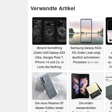
Verwandte Artikel
dbrand Something
Samsung Galaxy A52s
(Dark) hüllt Galaxy S23
5G: Erster Leak zeigt
Ultra, Google Pixel 7,
deutlich schnelleren
Ge
iPhone 14 und Co. in
Prozessor
zu
26.07.2021
Look des Nothing
F
Phone (2)
17.07.2023
Übe
Die neue Realme GT
Die ersten
S
Master Edition bietet
wasserdichten
G