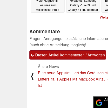
viele Flaggschiff-
Foldables: Samsung
Ev
Features zum
Galaxy Z Fold3 und
Fo
Mittelklasse-Preis
Galaxy Z Flip3 offenbar
Wa
sogar mit IP-Rating
1
21.07.2021
Weite
21.07.2021
Kommentare
Fragen, Anregungen, zusätzliche Informatione
(auch ohne Anmeldung möglich)!
Diesen Artikel kommentieren / Antworten
Ältere News
Eine neue App simuliert das Geräusch e
⟨
Lüfters, falls Apples M1 MacBook Air zu l
ist
Al