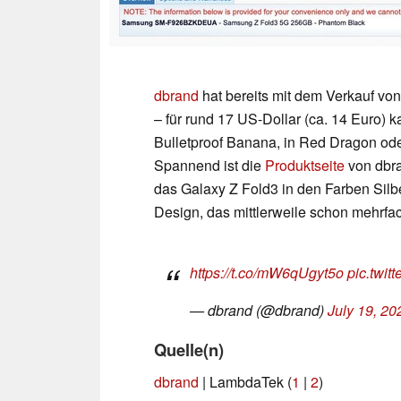
dbrand
hat bereits mit dem Verkauf v
– für rund 17 US-Dollar (ca. 14 Euro) k
Bulletproof Banana, in Red Dragon ode
Spannend ist die
Produktseite
von dbra
das Galaxy Z Fold3 in den Farben Silbe
Design, das mittlerweile schon mehrfac
https://t.co/mW6qUgyt5o
pic.twi
— dbrand (@dbrand)
July 19, 20
Quelle(n)
dbrand
| LambdaTek (
1
|
2
)