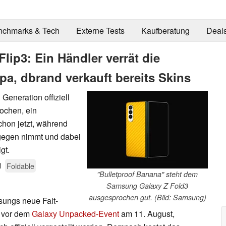
nchmarks & Tech
Externe Tests
Kaufberatung
Deal
ip3: Ein Händler verrät die
pa, dbrand verkauft bereits Skins
Generation offiziell
Wochen, ein
chon jetzt, während
tgegen nimmt und dabei
gt.
1
Foldable
"Bulletproof Banana" steht dem
Samsung Galaxy Z Fold3
ausgesprochen gut. (Bild: Samsung)
sungs neue Falt-
n vor dem
Galaxy Unpacked-Event
am 11. August,