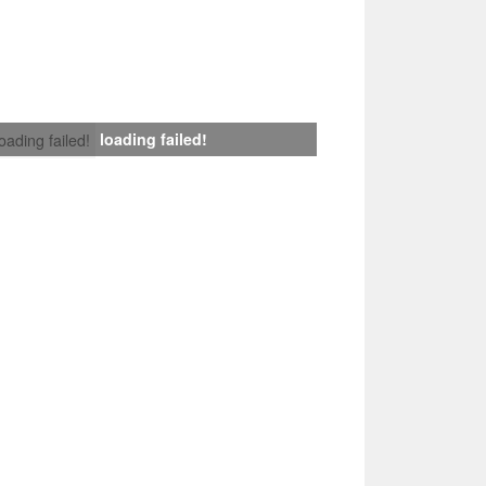
loading failed!
loading failed!