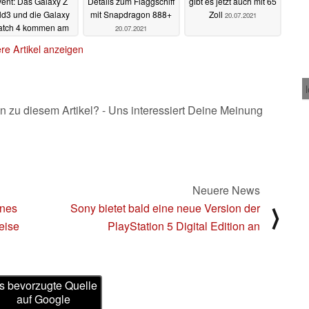
ent: Das Galaxy Z
Details zum Flaggschiff
gibt es jetzt auch mit 65
ld3 und die Galaxy
mit Snapdragon 888+
Zoll
20.07.2021
tch 4 kommen am
20.07.2021
1. August
21.07.2021
re Artikel anzeigen
n zu diesem Artikel? - Uns interessiert Deine Meinung
Neuere News
ines
Sony bietet bald eine neue Version der
⟩
eise
PlayStation 5 Digital Edition an
s bevorzugte Quelle
auf Google