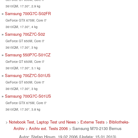
3610QM, 17.30", 2.9 kg
Samsung 700G7C-S02FR
GeForce GTX 675M, Core i7
3610QM, 17.30", 4 kg
Samsung 700Z7C-S02
GeForce GT 650M, Core i7
3615QM, 17.30", 3 kg
Samsung 550P7C-S01CZ
GeForce GT 650M, Core i7
3610QM, 17.30", 3.1 kg
Samsung 700Z7C-S01US
GeForce GT 650M, Core i7
3615QM, 17.30", 3 kg
Samsung 700G7C-S01US
GeForce GTX 675M, Core i7
3610QM, 17.30", 3.8 kg
>
Notebook Test, Laptop Test und News
>
Externe Tests
>
Bibliotheks-
Archiv
>
Archiv ext. Tests 2006
> Samsung M70-2130 Bemus
Autor: Stefan Hinum, 19.02.2006 (Update: 15.01.2013)