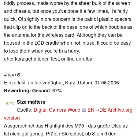
fiddly process, made worse by the sheer bulk of the screen
and chassis, but once you've done it a few times, it's fairly
quick. Of slightly more concern is the pair of plastic spacers
that clip on to the back of the base, one of which doubles as
the antenna for the wireless card. Although they can be
housed in the LCD cradle when not in use, it could be easy
to lose them when you're in a hurry.
eher kurz gehaltener Test; online abrufbar
4 von 6
Einzeltest, online verfügbar, Kurz, Datum: 01.06.2006
Bewertung:
Gesamt
: 67%
Size matters
82%
Quelle:
Digital Camera World
EN→DE
Archive.org
version
Ausgerechnet das Highlight des M70 - das große Display -
ist nicht gut genug. Prüfen Sie selbst, ob Sie mit den