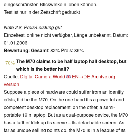
eingeschränkten Blickwinkeln leben können.
Test ist nur in der Zeitschrift gedruckt
Note 2.8, Preis/Leistung gut
Einzeltest, online nicht verfügbar, Länge unbekannt, Datum:
01.01.2006
Bewertung:
Gesamt
: 82% Preis: 85%
The M70 claims to be half laptop half desktop, but
70%
which is the better half?
Quelle:
Digital Camera World
EN→DE
Archive.org
version
Suppose a piece of hardware could suffer from an identity
crisis; it’d be the M70. On the one hand it’s a powerful and
competent desktop replacement, on the other, a semi-
portable 19in laptop. But as a dual-purpose device, the M70
has a further trick up its sleeve – its detachable screen. As
far as unique selling points go, the M70 is in a league of its