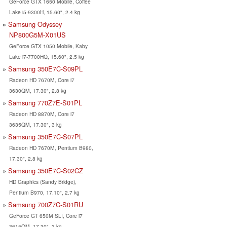
GeForce GTX 1650 Mobile, Coffee
Lake i5-9300H, 15.60", 2.4 kg
Samsung Odyssey
NP800G5M-X01US
GeForce GTX 1050 Mobile, Kaby
Lake i7-7700HQ, 15.60", 2.5 kg
Samsung 350E7C-S09PL
Radeon HD 7670M, Core i7
3630QM, 17.30", 2.8 kg
Samsung 770Z7E-S01PL
Radeon HD 8870M, Core i7
3635QM, 17.30", 3 kg
Samsung 350E7C-S07PL
Radeon HD 7670M, Pentium B980,
17.30", 2.8 kg
Samsung 350E7C-S02CZ
HD Graphics (Sandy Bridge),
Pentium B970, 17.10", 2.7 kg
Samsung 700Z7C-S01RU
GeForce GT 650M SLI, Core i7
3615QM, 17.30", 3 kg