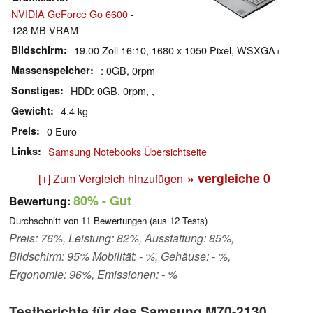
NVIDIA GeForce Go 6600
-
128 MB VRAM
Bildschirm
19.00 Zoll 16:10, 1680 x 1050 Pixel, WSXGA+
Massenspeicher
: 0GB, 0rpm
Sonstiges
HDD: 0GB, 0rpm, ,
Gewicht
4.4 kg
Preis
0 Euro
Links
Samsung Notebooks Übersichtseite
» vergleiche
0
[+] Zum Vergleich hinzufügen
80%
- Gut
Bewertung:
Durchschnitt von
11
Bewertungen (aus
12
Tests)
Preis: 76%, Leistung: 82%, Ausstattung: 85%,
Bildschirm: 95% Mobilität: - %, Gehäuse: - %,
Ergonomie: 96%, Emissionen: - %
Testberichte für das Samsung M70-2130