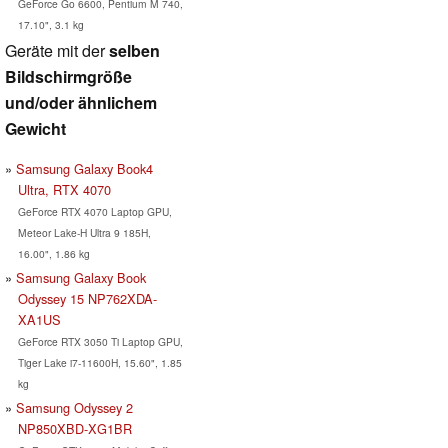
GeForce Go 6600, Pentium M 740,
17.10", 3.1 kg
Geräte mit der
selben
Bildschirmgröße
und/oder ähnlichem
Gewicht
Samsung Galaxy Book4
Ultra, RTX 4070
GeForce RTX 4070 Laptop GPU,
Meteor Lake-H Ultra 9 185H,
16.00", 1.86 kg
Samsung Galaxy Book
Odyssey 15 NP762XDA-
XA1US
GeForce RTX 3050 Ti Laptop GPU,
Tiger Lake i7-11600H, 15.60", 1.85
kg
Samsung Odyssey 2
NP850XBD-XG1BR