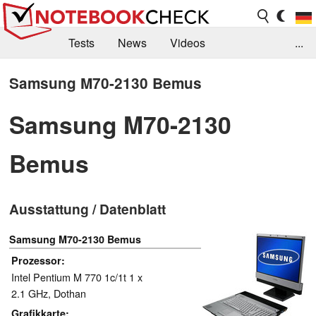
Tests
News
Videos
...
Benchmarks & Tech
Externe Tests
Samsung M70-2130 Bemus
Kaufberatung
Deals
Suche
Jobs
Samsung M70-2130
Forum
Bemus
Ausstattung / Datenblatt
Samsung M70-2130 Bemus
Prozessor
Intel Pentium M 770 1c/1t 1 x
2.1 GHz, Dothan
Grafikkarte