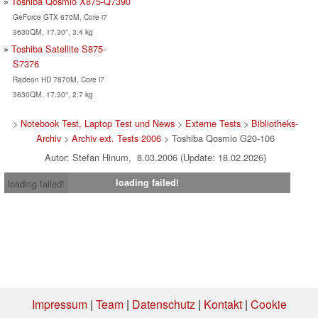
Toshiba Qosmio X875-Q7390
GeForce GTX 670M, Core i7
3630QM, 17.30", 3.4 kg
Toshiba Satellite S875-
S7376
Radeon HD 7670M, Core i7
3630QM, 17.30", 2.7 kg
>
Notebook Test, Laptop Test und News
>
Externe Tests
>
Bibliotheks-
Archiv
>
Archiv ext. Tests 2006
> Toshiba Qosmio G20-106
Autor: Stefan Hinum, 8.03.2006 (Update: 18.02.2026)
loading failed!
loading failed!
Impressum
|
Team
|
Datenschutz
|
Kontakt
|
Cookie