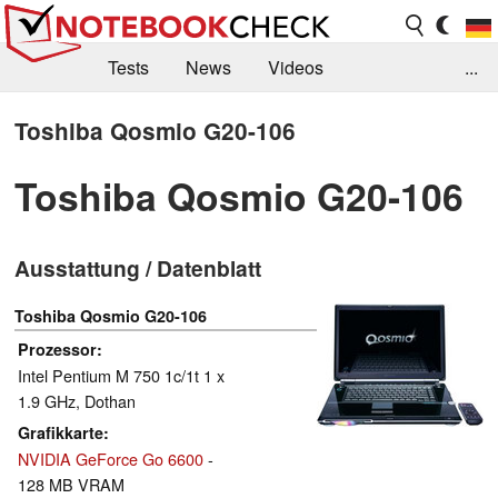
Tests
News
Videos
...
Benchmarks & Tech
Externe Tests
Toshiba Qosmio G20-106
Kaufberatung
Deals
Suche
Jobs
Toshiba Qosmio G20-106
Forum
Ausstattung / Datenblatt
Toshiba Qosmio G20-106
Prozessor
Intel Pentium M 750 1c/1t 1 x
1.9 GHz, Dothan
Grafikkarte
NVIDIA GeForce Go 6600
-
128 MB VRAM