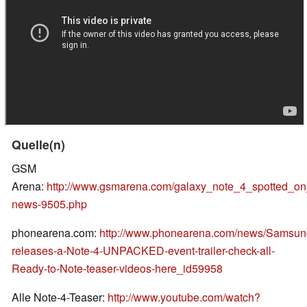
Quelle(n)
GSM
Arena:
http://www.gsmarena.com/galaxy_note_4_spotted_o
news-9505.php
phonearena.com:
http://www.phonearena.com/news/Samsun
releases-a-Note-4-UNPACKED-event-trailer-check-all-
Ready-to-Note-teaser-videos-here_id59958
Alle Note-4-Teaser:
http://www.youtube.com/watch?