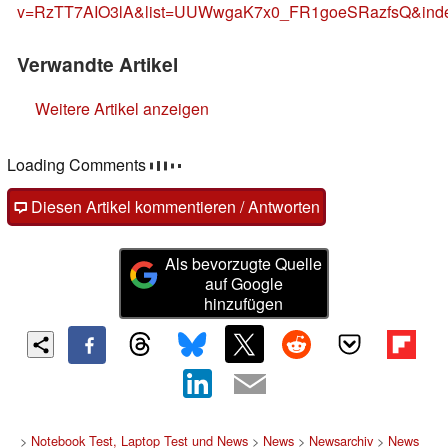
v=RzTT7AIO3lA&list=UUWwgaK7x0_FR1goeSRazfsQ&ind
Verwandte Artikel
Weitere Artikel anzeigen
Loading Comments
Diesen Artikel kommentieren / Antworten
Als bevorzugte Quelle
auf Google
hinzufügen
>
Notebook Test, Laptop Test und News
>
News
>
Newsarchiv
>
News