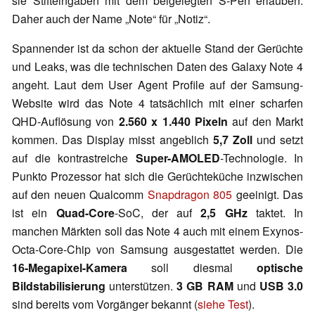
sie Stifteingaben mit dem beigelegten S-Pen erlauben.
Daher auch der Name „Note“ für „Notiz“.
Spannender ist da schon der aktuelle Stand der Gerüchte
und Leaks, was die technischen Daten des Galaxy Note 4
angeht. Laut dem User Agent Profile auf der Samsung-
Website wird das Note 4 tatsächlich mit einer scharfen
QHD-Auflösung von
2.560 x 1.440 Pixeln
auf den Markt
kommen. Das Display misst angeblich
5,7 Zoll
und setzt
auf die kontrastreiche
Super-AMOLED
-Technologie. In
Punkto Prozessor hat sich die Gerüchteküche inzwischen
auf den neuen Qualcomm
Snapdragon 805
geeinigt. Das
ist ein
Quad-Core
-SoC, der auf
2,5 GHz
taktet. In
manchen Märkten soll das Note 4 auch mit einem Exynos-
Octa-Core-Chip von Samsung ausgestattet werden. Die
16-Megapixel-Kamera
soll diesmal
optische
Bildstabilisierung
unterstützen.
3 GB RAM
und
USB 3.0
sind bereits vom Vorgänger bekannt (
siehe Test
).