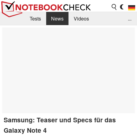
Tests
News
Videos
...
Benchmarks & Tech
Externe Tests
Kaufberatung
Deals
Suche
Jobs
Forum
Samsung: Teaser und Specs für das
Galaxy Note 4