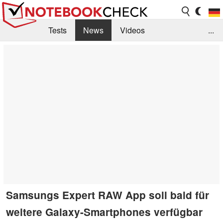
Tests
News
Videos
...
Benchmarks & Tech
Externe Tests
Kaufberatung
Deals
Suche
Jobs
Forum
Samsungs Expert RAW App soll bald für
weitere Galaxy-Smartphones verfügbar