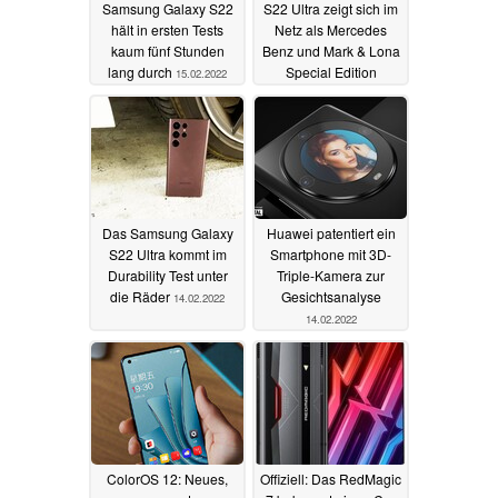
Samsung Galaxy S22
S22 Ultra zeigt sich im
hält in ersten Tests
Netz als Mercedes
kaum fünf Stunden
Benz und Mark & Lona
lang durch
Special Edition
15.02.2022
14.02.2022
Das Samsung Galaxy
Huawei patentiert ein
S22 Ultra kommt im
Smartphone mit 3D-
Durability Test unter
Triple-Kamera zur
die Räder
Gesichtsanalyse
14.02.2022
14.02.2022
ColorOS 12: Neues,
Offiziell: Das RedMagic