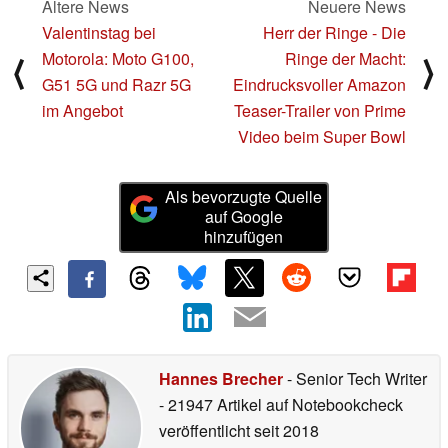
Ältere News
Neuere News
Valentinstag bei
Herr der Ringe - Die
Motorola: Moto G100,
Ringe der Macht:
⟨
⟩
G51 5G und Razr 5G
Eindrucksvoller Amazon
im Angebot
Teaser-Trailer von Prime
Video beim Super Bowl
Als bevorzugte Quelle
auf Google
hinzufügen
Hannes Brecher
- Senior Tech Writer
- 21947 Artikel auf Notebookcheck
veröffentlicht
seit 2018