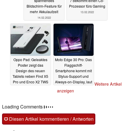
spannendes
7 bekommt einen Co-
Bildschirm-Feature für
Prozessor fürs Gaming
mehr Akkulaufzeit
13.02.2022
14.02.2022
Oppo Pad: Geleaktes
Moto Edge 30 Pro: Das
Poster zeigt das
Flaggschiff-
Design des neuen
Smartphone kommt mit
Tablets neben Find X5
Stylus-Support und
Pro und Enco X2 TWS
Always-on-Display, laut
Weitere Artikel
aktuellen Bildern
13.02.2022
anzeigen
12.02.2022
Loading Comments
Diesen Artikel kommentieren / Antworten