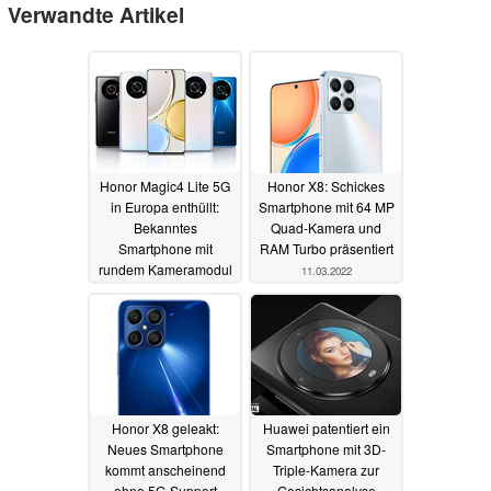
Verwandte Artikel
Honor Magic4 Lite 5G
Honor X8: Schickes
in Europa enthüllt:
Smartphone mit 64 MP
Bekanntes
Quad-Kamera und
Smartphone mit
RAM Turbo präsentiert
rundem Kameramodul
11.03.2022
und 66 Watt
SuperCharge
07.04.2022
Honor X8 geleakt:
Huawei patentiert ein
Neues Smartphone
Smartphone mit 3D-
kommt anscheinend
Triple-Kamera zur
ohne 5G-Support
Gesichtsanalyse