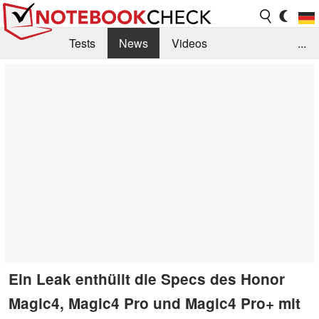
Tests
News
Videos
...
Benchmarks & Tech
Externe Tests
Kaufberatung
Deals
Suche
Jobs
Forum
Ein Leak enthüllt die Specs des Honor
Magic4, Magic4 Pro und Magic4 Pro+ mit