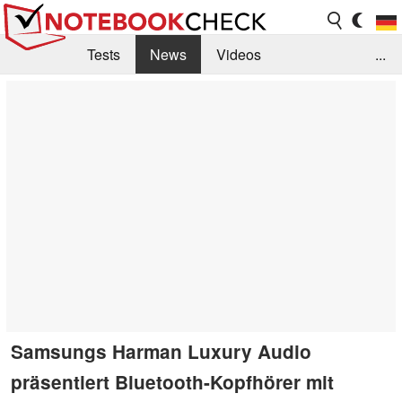
Tests
News
Videos
...
Benchmarks & Tech
Externe Tests
Kaufberatung
Deals
Suche
Jobs
Forum
Samsungs Harman Luxury Audio
präsentiert Bluetooth-Kopfhörer mit