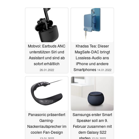
Mobvoi: Earbuds ANC
Khadas Tea: Dieser
unterstützen Siri und
MagSafe-DAC bringt
Assistant und sind ab
Lossless-Audio ans
sofort erhältlich
iPhone und andere
Smartphones
26.01.2022
14.01.2022
Panasonic präsentiert
Samsungs erster Smart
Gaming-
Speaker soll am 9.
Nackenlautsprecher im
Februar zusammen mit
coolen Fan-Design
dem Galaxy S22
starten
13.01.2022
12.01.2022