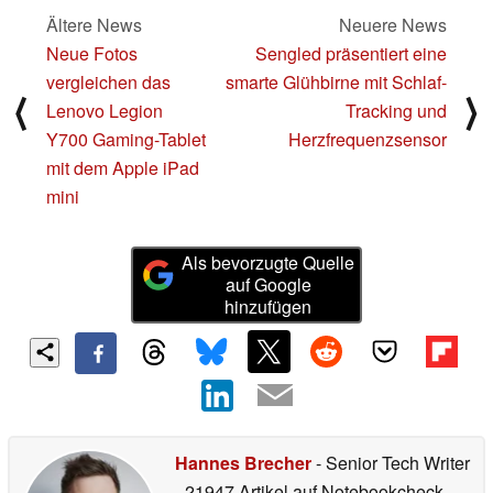
Ältere News
Neuere News
Neue Fotos
Sengled präsentiert eine
vergleichen das
smarte Glühbirne mit Schlaf-
⟨
⟩
Lenovo Legion
Tracking und
Y700 Gaming-Tablet
Herzfrequenzsensor
mit dem Apple iPad
mini
Als bevorzugte Quelle
auf Google
hinzufügen
Hannes Brecher
- Senior Tech Writer
- 21947 Artikel auf Notebookcheck