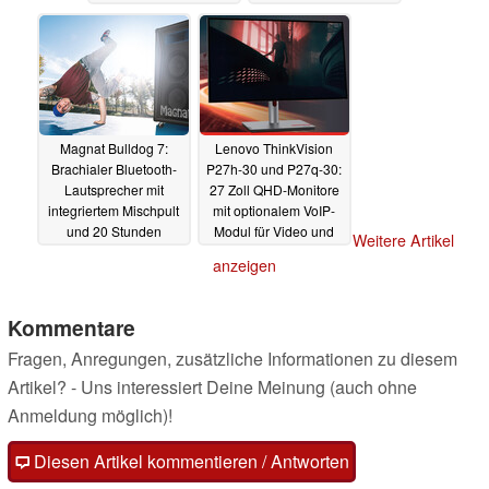
07.01.2022
Magnat Bulldog 7:
Lenovo ThinkVision
Brachialer Bluetooth-
P27h-30 und P27q-30:
Lautsprecher mit
27 Zoll QHD-Monitore
integriertem Mischpult
mit optionalem VoIP-
und 20 Stunden
Modul für Video und
Weitere Artikel
Spielzeit wiegt 35 kg
Audio Conferencing
anzeigen
06.01.2022
05.01.2022
Kommentare
Fragen, Anregungen, zusätzliche Informationen zu diesem
Artikel? - Uns interessiert Deine Meinung (auch ohne
Anmeldung möglich)!
Diesen Artikel kommentieren / Antworten