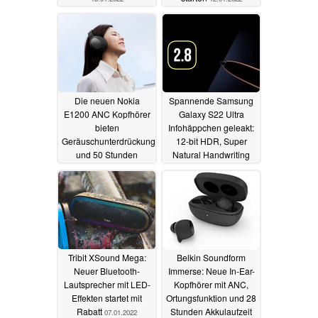
Die neuen Nokia
Spannende Samsung
E1200 ANC Kopfhörer
Galaxy S22 Ultra
bieten
Infohäppchen geleakt:
Geräuschunterdrückung
12-bit HDR, Super
und 50 Stunden
Natural Handwriting
Laufzeit
mit 2,8 ms S-Pen-
10.01.2022
Latenz und mehr
08.01.2022
Tribit XSound Mega:
Belkin Soundform
Neuer Bluetooth-
Immerse: Neue In-Ear-
Lautsprecher mit LED-
Kopfhörer mit ANC,
Effekten startet mit
Ortungsfunktion und 28
Rabatt
Stunden Akkulaufzeit
07.01.2022